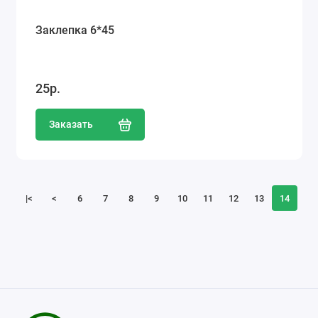
Заклепка 6*45
25р.
Заказать
|<
<
6
7
8
9
10
11
12
13
14