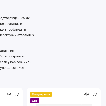
 подтверждением их
спользование и
ледует соблюдать
перегрузки отдельных
тавить им
аботы и гарантия
если у вас возникли
с удовольствием
Популярный
Хит