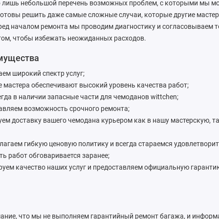
то лишь небольшой перечень возможных проблем, с которыми мы 
отовы решить даже самые сложные случаи, которые другие мастер
еред началом ремонта мы проводим диагностику и согласовываем 
том, чтобы избежать неожиданных расходов.
мущества
аем широкий спектр услуг;
 мастера обеспечивают высокий уровень качества работ;
егда в наличии запасные части для чемоданов wittchen;
авляем возможность срочного ремонта;
уем доставку вашего чемодана курьером как в нашу мастерскую, та
лагаем гибкую ценовую политику и всегда стараемся удовлетвори
ть работ обговаривается заранее;
руем качество наших услуг и предоставляем официальную гарант
ание, что мы не выполняем гарантийный ремонт багажа, и информ