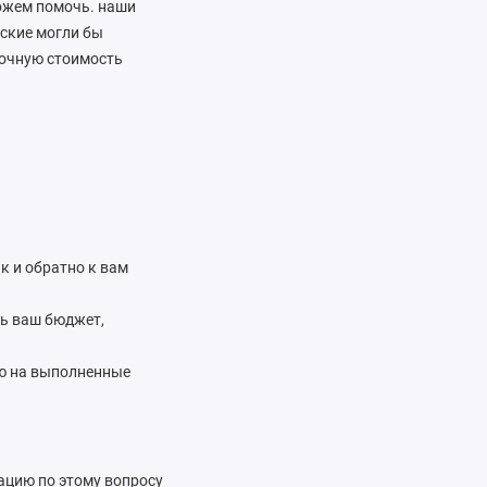
можем помочь. наши
ские могли бы
точную стоимость
к и обратно к вам
ть ваш бюджет,
ию на выполненные
ацию по этому вопросу