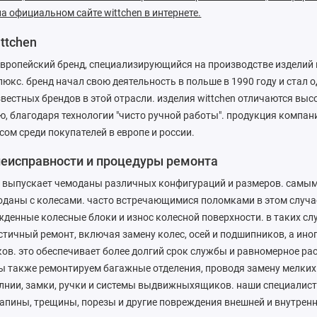
а официальном сайте wittchen в интернете.
ittchen
о европейский бренд, специализирующийся на производстве изделий 
люкс. бренд начал свою деятельность в польше в 1990 году и стал 
вестных брендов в этой отрасли. изделия wittchen отличаются выс
, благодаря технологии "чисто ручной работы". продукция компан
ом среди покупателей в европе и россии.
неисправности и процедуры ремонта
en выпускает чемоданы различных конфигураций и размеров. самы
оданы с колесами. часто встречающимися поломками в этом случа
жденные колесные блоки и износ колесной поверхности. в таких с
тичный ремонт, включая замену колес, осей и подшипников, а ино
ов. это обеспечивает более долгий срок службы и равномерное ра
ы также ремонтируем багажные отделения, проводя замену мелких 
лнии, замки, ручки и системы выдвижныхящиков. наши специалист
апины, трещины, порезы и другие повреждения внешней и внутрен