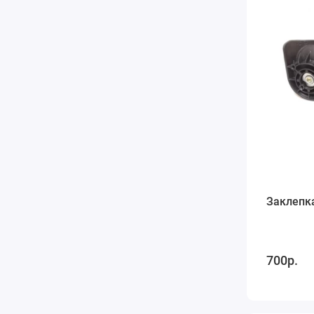
Заклепк
700р.