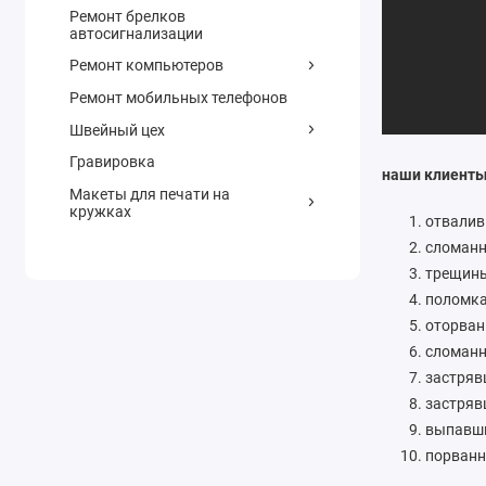
Ремонт брелков
автосигнализации
Ремонт компьютеров
Ремонт мобильных телефонов
Швейный цех
Гравировка
наши клиенты
Макеты для печати на
кружках
отвалив
сломанн
трещины
поломка
оторван
сломанн
застряв
застряв
выпавши
порванн