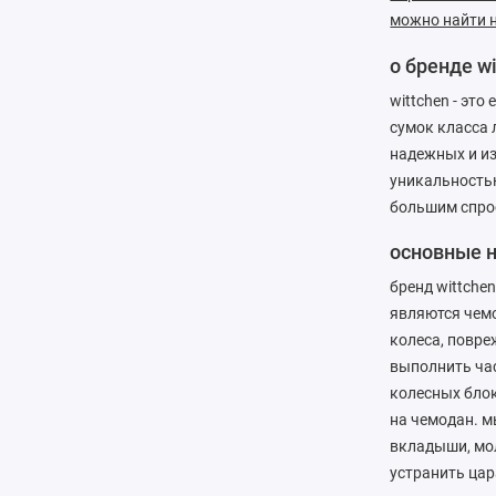
можно найти н
о бренде w
wittchen - эт
сумок класса 
надежных и из
уникальностью
большим спрос
основные 
бренд wittch
являются чем
колеса, повре
выполнить час
колесных блок
на чемодан. м
вкладыши, мо
устранить цар