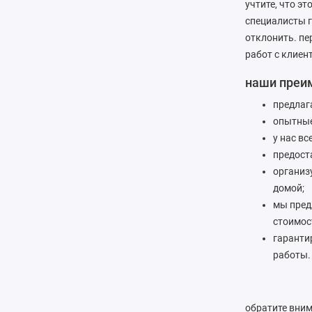
учтите, что э
специалисты г
отклонить. п
работ с клиен
наши преи
предлаг
опытные
у нас вс
предост
организ
домой;
мы пред
стоимос
гаранти
работы.
обратите вним