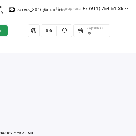
х
Поддержка
+7 (911) 754-51-35
servis_2016@mail.ru
19
Корзина
0
и
0р.
вляется с самыми