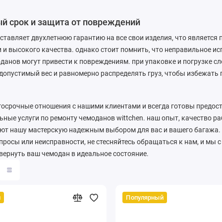
й срок и защита от повреждений
оставляет двухлетнюю гарантию на все свои изделия, что является
 и высокого качества. однако стоит помнить, что неправильное и
данов могут привести к повреждениям. при упаковке и погрузке с
опустимый вес и равномерно распределять груз, чтобы избежать 
госрочные отношения с нашими клиентами и всегда готовы предос
ные услуги по ремонту чемоданов wittchen. наш опыт, качество р
ют нашу мастерскую надежным выбором для вас и вашего багажа. 
просы или неисправности, не стесняйтесь обращаться к нам, и мы 
ернуть ваш чемодан в идеальное состояние.
й
Популярный