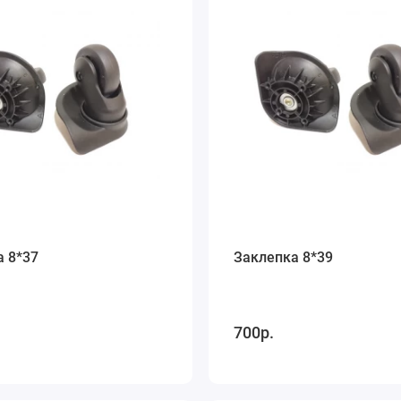
а 8*37
Заклепка 8*39
700р.