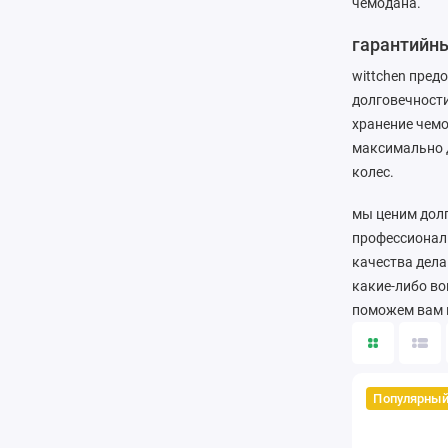
чемодана.
гарантийны
wittchen пред
долговечности
хранение чемо
максимально д
колес.
мы ценим дол
профессиональ
качества дела
какие-либо во
поможем вам в
Популярны