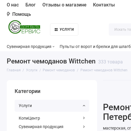
О нас
Блог
Отзывы о магазине
Контакты
Помощь
УСЛУГИ
Сувенирная продукция
Пульты от ворот и брелки для шлаг
Ремонт чемоданов Wittchen
333 товара
Главная
Услуги
Ремонт чемоданов
Ремонт чемоданов Wittchen
Категории
Ремонт
Услуги
Петерб
КопиЦентр
Сувенирная продукция
мастерская, с