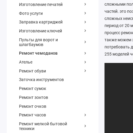
сложными пол
Изготовление печатей
частей. это п
Фото услуги
сложных неисп
Заправка картриджей
период от 20 
Изготовление ключей
процесс ремон
Пульты для ворот и
также можем з
шлагбаумов
потребовать д
Ремонт чемоданов
255 моделей ч
Ателье
Ремонт обуви
Заточка инструментов
Ремонт сумок
Ремонт зонтов
Ремонт очков
Ремонт часов
Ремонт мелкой бытовой
техники