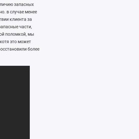
аличию запасных
о. в случае менее
твии клиента за
 запасные части,
ной поломкой, мы
хотя это может
восстановили более