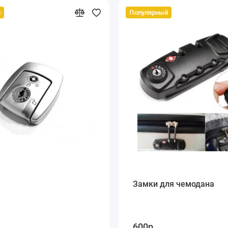
й
Популярный
Замки для чемодана
600р.