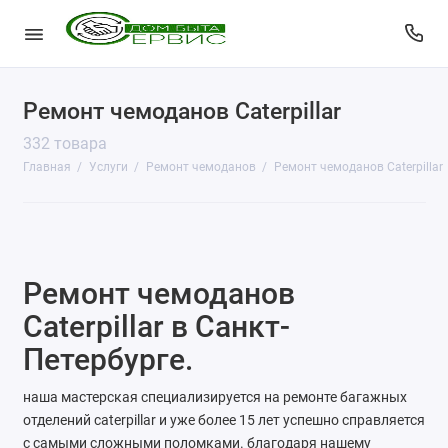
Ремонт чемоданов Caterpillar
КопиЦентр
332 товара
Сувенирная продукция
Главная
Услуги
Ремонт чемоданов
Ремонт чемоданов Caterpillar
Изготовление печатей
Фото услуги
Ремонт чемоданов
Заправка картриджей
Caterpillar в Санкт-
Изготовление ключей
Петербурге.
Пульты для ворот и шлагбаумов
наша мастерская специализируется на ремонте багажных
отделений caterpillar и уже более 15 лет успешно справляется
Ремонт чемоданов
с самыми сложными поломками. благодаря нашему