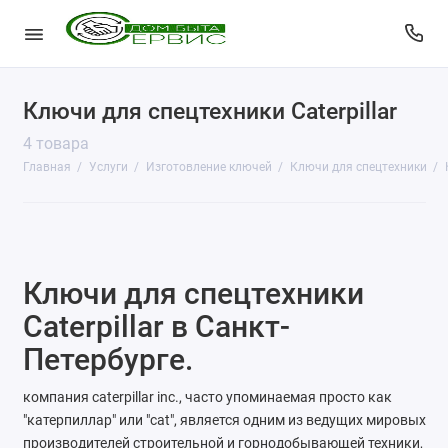
Ключи для спецтехники Caterpillar
КопиЦентр
4 товара
Сувенирная продукция
Главная
Услуги
Изготовление ключей
Ключи для спецтехники
Изготовление печатей
Фото услуги
Ключи для спецтехники
Заправка картриджей
Caterpillar в Санкт-
Изготовление ключей
Петербурге.
Пульты для ворот и шлагбаумов
компания caterpillar inc., часто упоминаемая просто как
"катерпиллар" или "cat", является одним из ведущих мировых
Ремонт чемоданов
производителей строительной и горнодобывающей техники,