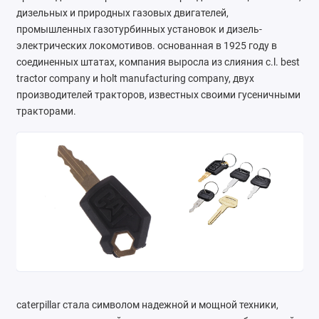
дизельных и природных газовых двигателей,
Ателье
промышленных газотурбинных установок и дизель-
электрических локомотивов. основанная в 1925 году в
Ремонт обуви
соединенных штатах, компания выросла из слияния c.l. best
tractor company и holt manufacturing company, двух
Заточка инструментов
производителей тракторов, известных своими гусеничными
Ремонт сумок
тракторами.
Ремонт зонтов
Ремонт очков
Ремонт часов
Ремонт мелкой бытовой техники
Ремонт брелков автосигнализации
Ремонт компьютеров
caterpillar стала символом надежной и мощной техники,