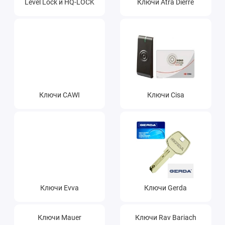
Level Lock и HQ-LOCK
Ключи Atra Dierre
Ремонт мобильных телефонов
Швейный цех
Гравировка
Макеты для печати на кружках
Ключи CAWI
Ключи Cisa
Показать все
Ключи Evva
Ключи Gerda
Ключи Mauer
Ключи Rav Bariach