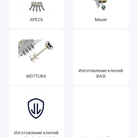
Ателье
APECS
Mauer
Ремонт обуви
Заточка инструментов
Ремонт сумок
Ремонт зонтов
Изготовление ключей
Ремонт очков
MOTTURA
BASI
Ремонт часов
Ремонт мелкой бытовой техники
Ремонт брелков автосигнализации
Ремонт компьютеров
Изготовление ключей