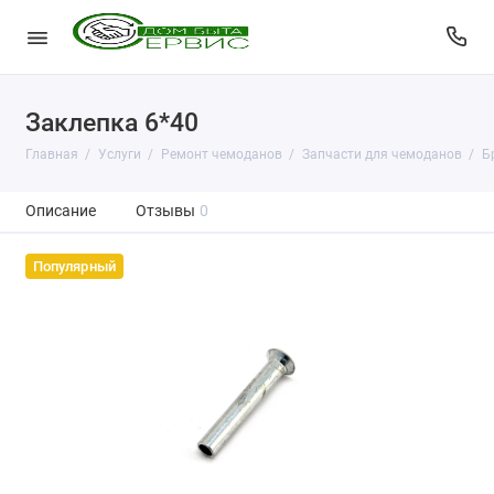
Заклепка 6*40
Главная
Услуги
Ремонт чемоданов
Запчасти для чемоданов
Б
Описание
Отзывы
0
Популярный