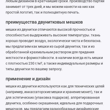
любым дизайном в кратчайшие сроки. производство партии
Ателье
занимает от трех дней, и мы можем нанести на них как
простой логотип, так и полноцветную печать.
Ремонт обуви
преимущества двунитковых мешков
Заточка инструментов
мешки из двунитки отличаются высокой прочностью и
способностью выдерживать высокие температуры. ткань
Ремонт сумок
хорошо проводит воздух, экологически чиста и безопасна.
мы предлагаем как мешки из сырой двунитки, так и из
Ремонт зонтов
обработанной крахмальным раствором для придания
жесткости и формостойкости. в наличии всегда есть мешки
Ремонт очков
с плотностью 230 г/м?, а также индивидуальные размеры и
типы двунитки по вашему запросу.
Ремонт часов
применение и дизайн
Ремонт мелкой бытовой техники
мешки из двунитки используются как для технических целей
(например, инкассаторские мешки и хранение монет), так и
Ремонт брелков автосигнализации
для эстетических (упаковка подарков). аппретированная
двунитка, особенно окрашенная, идеальна для подарочных
Ремонт компьютеров
мешочков. мы предлагаем разнообразные дизайнерские