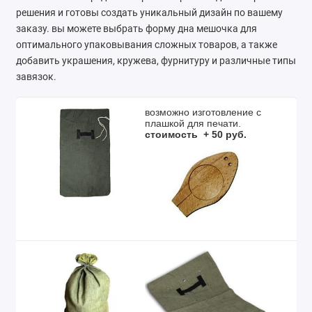
решения и готовы создать уникальный дизайн по вашему
Ремонт мобильных телефонов
заказу. вы можете выбрать форму дна мешочка для
оптимального упаковывания сложных товаров, а также
Швейный цех
добавить украшения, кружева, фурнитуру и различные типы
завязок.
Гравировка
Макеты для печати на кружках
возможно изготовление с
плашкой для печати.
стоимость + 50 руб.
Показать все