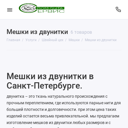
Мешки из двунитки
КопиЦентр
6 товаров
Главная
Услуги
Швейный цех
Мешки
Мешки из двунитки
Сувенирная продукция
Изготовление печатей
Фото услуги
Мешки из двунитки в
Заправка картриджей
Санкт-Петербурге.
Изготовление ключей
двунитка – это ткань натурального происхождения с
прочным переплетением, где используются парные нити для
Пульты для ворот и шлагбаумов
большей плотности и долговечности. при этом цена таких
изделий остается весьма привлекательной. мы предлагаем
Ремонт чемоданов
изготовление мешков из двунитки любых размеров и с