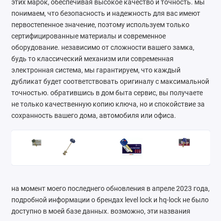
этих марок, обеспечивая высокое качество и точность. мы
Ателье
понимаем, что безопасность и надежность для вас имеют
первостепенное значение, поэтому используем только
Ремонт обуви
сертифицированные материалы и современное
оборудование. независимо от сложности вашего замка,
Заточка инструментов
будь то классический механизм или современная
электронная система, мы гарантируем, что каждый
Ремонт сумок
дубликат будет соответствовать оригиналу с максимальной
точностью. обратившись в дом быта сервис, вы получаете
Ремонт зонтов
не только качественную копию ключа, но и спокойствие за
сохранность вашего дома, автомобиля или офиса.
Ремонт очков
Ремонт часов
Ремонт мелкой бытовой техники
Ремонт брелков автосигнализации
на момент моего последнего обновления в апреле 2023 года,
подробной информации о брендах level lock и hq-lock не было
Ремонт компьютеров
доступно в моей базе данных. возможно, эти названия