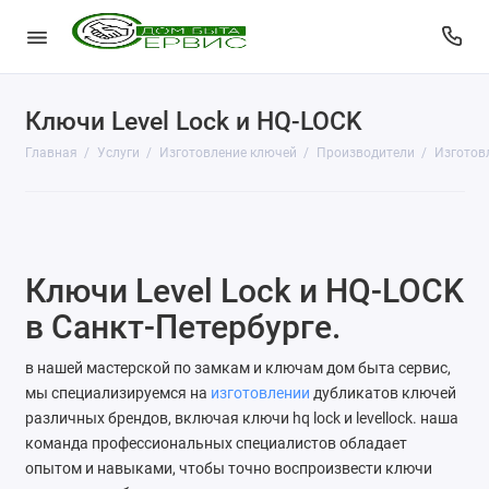
Ключи Level Lock и HQ-LOCK
КопиЦентр
Главная
Услуги
Изготовление ключей
Производители
Изготовл
Сувенирная продукция
Изготовление печатей
Фото услуги
Ключи Level Lock и HQ-LOCK
Заправка картриджей
в Санкт-Петербурге.
Изготовление ключей
в нашей мастерской по замкам и ключам дом быта сервис,
мы специализируемся на
изготовлении
дубликатов ключей
Пульты для ворот и шлагбаумов
различных брендов, включая ключи hq lock и levellock. наша
команда профессиональных специалистов обладает
Ремонт чемоданов
опытом и навыками, чтобы точно воспроизвести ключи