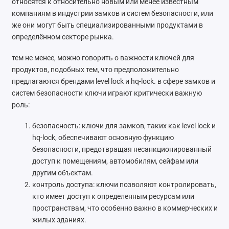
относятся к относительно новым или менее известным
Ремонт мобильных телефонов
компаниям в индустрии замков и систем безопасности, или
же они могут быть специализированными продуктами в
Швейный цех
определённом секторе рынка.
Гравировка
тем не менее, можно говорить о важности ключей для
продуктов, подобных тем, что предположительно
Макеты для печати на кружках
предлагаются брендами level lock и hq-lock. в сфере замков и
систем безопасности ключи играют критически важную
Показать все
роль:
безопасность: ключи для замков, таких как level lock и
hq-lock, обеспечивают основную функцию
безопасности, предотвращая несанкционированный
доступ к помещениям, автомобилям, сейфам или
другим объектам.
контроль доступа: ключи позволяют контролировать,
кто имеет доступ к определенным ресурсам или
пространствам, что особенно важно в коммерческих и
жилых зданиях.