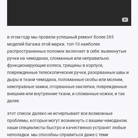
Ремонт мобильных телефонов
Швейный цех
Гравировка
в этом году мы провели успешный ремонт более 265
моделей багажа этой марки. топ-10 наиболее
Макеты для печати на кружках
распространенных поломок включает в себя: вывихнутые
ручки на чемоданах, сломанные или неправильно
Показать все
функционирующие колеса, трещины в корпусе,
поврежденные телескопические ручки, разорванные швы и
дыры в ткани чемодана, поломанные скобы или молнии,
неисправные замки, оторванные заклепки, поврежденные
внешние или внутренние ткани, и сломанные ножки, и так
далее.
этот список далеко не исчерпывает все возможные
проблемы, которые могут возникнуть с вашим чемоданом.
наши специалисты быстро и качественно устранят любые
неполадки. мы способны справиться даже с теми