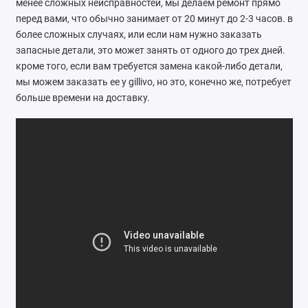
менее сложных неисправностей, мы делаем ремонт прямо
Ателье
перед вами, что обычно занимает от 20 минут до 2-3 часов. в
более сложных случаях, или если нам нужно заказать
Ремонт обуви
запасные детали, это может занять от одного до трех дней.
кроме того, если вам требуется замена какой-либо детали,
Заточка инструментов
мы можем заказать ее у gillivo, но это, конечно же, потребует
больше времени на доставку.
Ремонт сумок
Ремонт зонтов
Ремонт очков
Ремонт часов
Ремонт мелкой бытовой техники
Ремонт брелков автосигнализации
Ремонт компьютеров