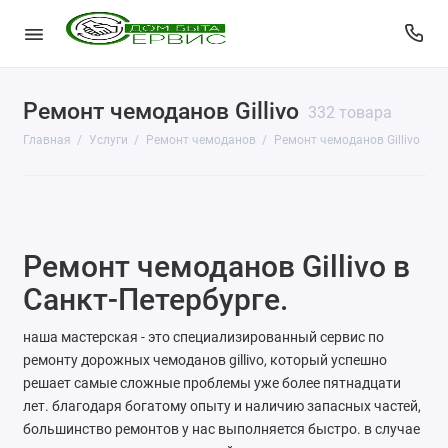
Ремонт чемоданов Gillivo
КопиЦентр
332 товара
Главная
Услуги
Ремонт чемоданов
Ремонт чемоданов Gillivo
Сувенирная продукция
Изготовление печатей
Фото услуги
Ремонт чемоданов Gillivo в
Заправка картриджей
Санкт-Петербурге.
Изготовление ключей
наша мастерская - это специализированный сервис по
ремонту дорожных чемоданов gillivo, который успешно
Пульты для ворот и шлагбаумов
решает самые сложные проблемы уже более пятнадцати
лет. благодаря богатому опыту и наличию запасных частей,
Ремонт чемоданов
большинство ремонтов у нас выполняется быстро. в случае