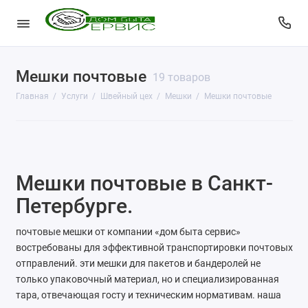
Мешки почтовые
КопиЦентр
19 товаров
Главная
Услуги
Швейный цех
Мешки
Мешки почтовые
Сувенирная продукция
Изготовление печатей
Фото услуги
Мешки почтовые в Санкт-
Заправка картриджей
Петербурге.
Изготовление ключей
почтовые мешки от компании «дом быта сервис»
востребованы для эффективной транспортировки почтовых
Пульты для ворот и шлагбаумов
отправлений. эти мешки для пакетов и бандеролей не
только упаковочный материал, но и специализированная
Ремонт чемоданов
тара, отвечающая госту и техническим нормативам. наша