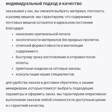
индивидуальный подход и качество
Ремонт мобильных телефонов
заказывая у нас, вы сможете выбрать материал, плотность
и размер мешков. мы гарантируем, что содержимое
Швейный цех
почтовых мешков останется в идеальном состоянии
Гравировка
благодаря:
нанесению оригинальной печати.
Макеты для печати на кружках
экологичности материалов без вредных пропиток.
отличной формостойкости и вентиляции
Показать все
содержимого.
быстрому сроку изготовления и отправке после
оплаты.
приятным скидкам на оптовые заказы.
консультации наших специалистов.
для удобства заказа и доставки обратитесь к нашим
менеджерам, которые помогут выбрать подходящие
параметры и оформить заказ. мы гарантируем оперативное
выполнение заказов любой сложности по доступным ценам
и с гарантией качества.