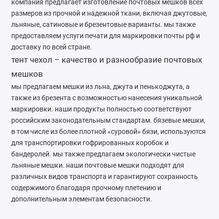
компания предлагает изготовление почтовых мешков всех
Ателье
размеров из прочной и надежной ткани, включая джутовые,
льняные, сатиновые и брезентовые варианты. мы также
Ремонт обуви
предоставляем услуги печати для маркировки почты рф и
доставку по всей стране.
Заточка инструментов
тент чехол – качество и разнообразие почтовых
мешков
Ремонт сумок
мы предлагаем мешки из льна, джута и пенькоджута, а
также из брезента с возможностью нанесения уникальной
Ремонт зонтов
маркировки. наши продукты полностью соответствуют
Ремонт очков
российским законодательным стандартам. бязевые мешки,
в том числе из более плотной «суровой» бязи, используются
Ремонт часов
для транспортировки гофрированных коробок и
бандеролей. мы также предлагаем экологически чистые
Ремонт мелкой бытовой техники
льняные мешки. наши почтовые мешки подходят для
различных видов транспорта и гарантируют сохранность
Ремонт брелков автосигнализации
содержимого благодаря прочному плетению и
дополнительным элементам безопасности.
Ремонт компьютеров