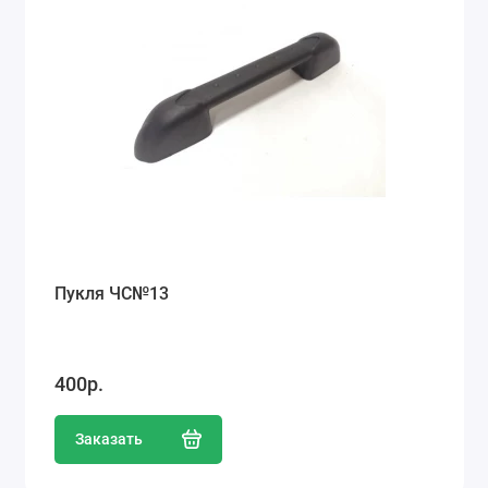
Пукля ЧС№13
400р.
Заказать