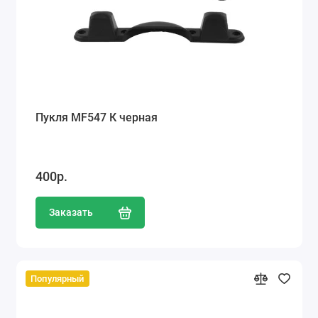
Пукля MF547 К черная
400р.
Заказать
Популярный