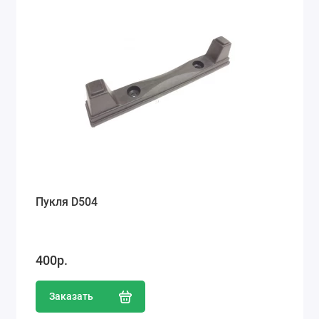
Пукля D504
400р.
Заказать