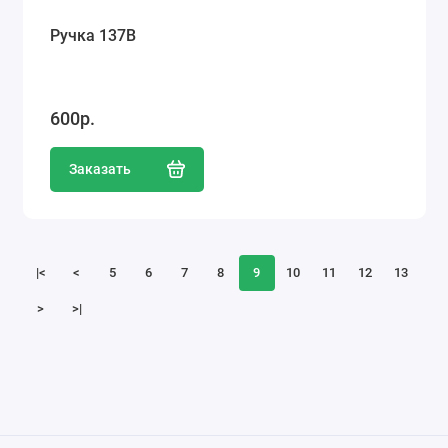
Ручка 137В
600р.
Заказать
|<
<
5
6
7
8
9
10
11
12
13
>
>|