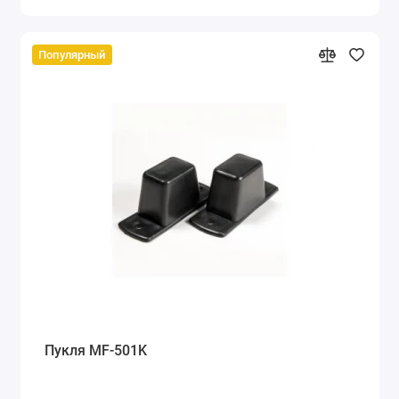
Популярный
Пукля MF-501K