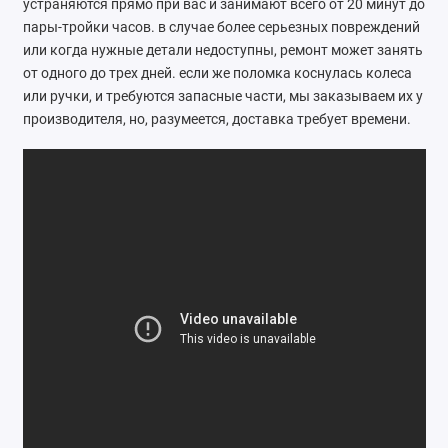
устраняются прямо при вас и занимают всего от 20 минут до
Ателье
пары-тройки часов. в случае более серьезных повреждений
или когда нужные детали недоступны, ремонт может занять
Ремонт обуви
от одного до трех дней. если же поломка коснулась колеса
или ручки, и требуются запасные части, мы заказываем их у
Заточка инструментов
производителя, но, разумеется, доставка требует времени.
Ремонт сумок
Ремонт зонтов
Ремонт очков
Ремонт часов
Ремонт мелкой бытовой техники
Ремонт брелков автосигнализации
Ремонт компьютеров