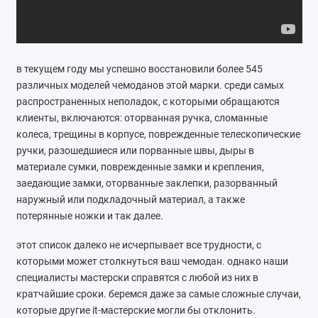
Ремонт мобильных телефонов
Швейный цех
в текущем году мы успешно восстановили более 545
Гравировка
различных моделей чемоданов этой марки. среди самых
распространенных неполадок, с которыми обращаются
Макеты для печати на кружках
клиенты, включаются: оторванная ручка, сломанные
колеса, трещины в корпусе, поврежденные телескопические
Показать все
ручки, разошедшиеся или порванные швы, дыры в
материале сумки, поврежденные замки и крепления,
заедающие замки, оторванные заклепки, разорванный
наружный или подкладочный материал, а также
потерянные ножки и так далее.
этот список далеко не исчерпывает все трудности, с
которыми может столкнуться ваш чемодан. однако наши
специалисты мастерски справятся с любой из них в
кратчайшие сроки. беремся даже за самые сложные случаи,
которые другие it-мастерские могли бы отклонить.