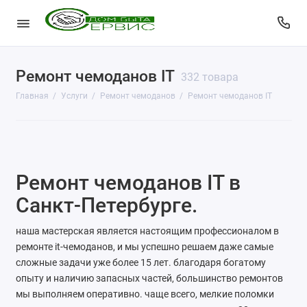
Ремонт чемоданов IT
КопиЦентр
332 товара
Главная
Услуги
Ремонт чемоданов
Ремонт чемоданов IT
Сувенирная продукция
Изготовление печатей
Фото услуги
Ремонт чемоданов IT в
Заправка картриджей
Санкт-Петербурге.
Изготовление ключей
наша мастерская является настоящим профессионалом в
ремонте it-чемоданов, и мы успешно решаем даже самые
Пульты для ворот и шлагбаумов
сложные задачи уже более 15 лет. благодаря богатому
опыту и наличию запасных частей, большинство ремонтов
Ремонт чемоданов
мы выполняем оперативно. чаще всего, мелкие поломки