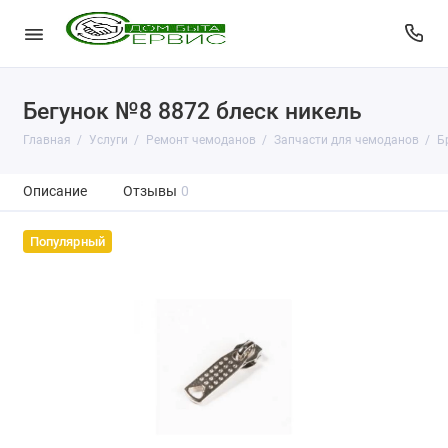
Бегунок №8 8872 блеск никель
Главная
Услуги
Ремонт чемоданов
Запчасти для чемоданов
Б
Описание
Отзывы
0
Популярный