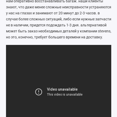
нам оперативно восстанавливать багаж. наши клиенты
Ателье
знают, что даже менее сложные неисправности устраняются
у нас на глазах и занимают от 20 минут до 2-3 часов. в
Ремонт обуви
случае более сложных ситуаций, либо если нужные запчасти
не в наличии, придется подождать 1-3 дня. альтернативой
Заточка инструментов
может быть заказ необходимых деталей у компании stevens,
но это, конечно, требует большего времени на доставку.
Ремонт сумок
Ремонт зонтов
Ремонт очков
Ремонт часов
Ремонт мелкой бытовой техники
Ремонт брелков автосигнализации
Ремонт компьютеров