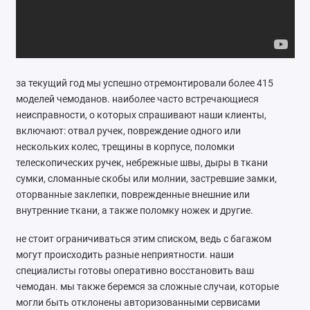
Ремонт мобильных телефонов
Швейный цех
Гравировка
за текущий год мы успешно отремонтировали более 415
моделей чемоданов. наиболее часто встречающиеся
Макеты для печати на кружках
неисправности, о которых спрашивают наши клиенты,
включают: отвал ручек, повреждение одного или
Показать все
нескольких колес, трещины в корпусе, поломки
телескопических ручек, небрежные швы, дыры в ткани
сумки, сломанные скобы или молнии, застревшие замки,
оторванные заклепки, поврежденные внешние или
внутренние ткани, а также поломку ножек и другие.
не стоит ограничиваться этим списком, ведь с багажом
могут происходить разные неприятности. наши
специалисты готовы оперативно восстановить ваш
чемодан. мы также беремся за сложные случаи, которые
могли быть отклонены авторизованными сервисами