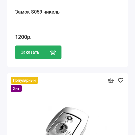
Замок S059 никель
1200р.
Заказать
Популярный
Хит