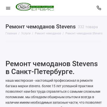
Ремонт чемоданов Stevens
КопиЦентр
332 товара
Главная
Услуги
Ремонт чемоданов
Ремонт чемоданов Stevens
Сувенирная продукция
Изготовление печатей
Фото услуги
Ремонт чемоданов Stevens
Заправка картриджей
в Санкт-Петербурге.
Изготовление ключей
наша мастерская - настоящий профессионал в ремонте
багажа марки stevens. более 15 лет успешной практики
Пульты для ворот и шлагбаумов
позволяют нам без труда справляться с самыми сложными
поломками. мы обладаем обширным опытом и всегда в
Ремонт чемоданов
наличии имеем необходимые запасные части, что позволяет