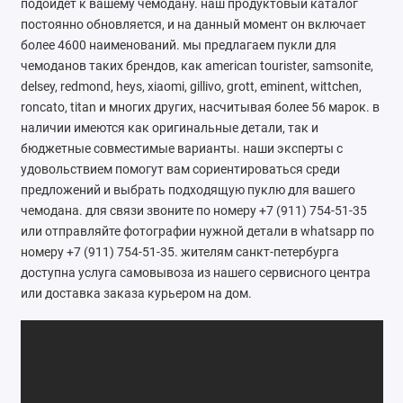
подойдет к вашему чемодану. наш продуктовый каталог
Ателье
постоянно обновляется, и на данный момент он включает
более 4600 наименований. мы предлагаем пукли для
Ремонт обуви
чемоданов таких брендов, как american tourister, samsonite,
delsey, redmond, heys, xiaomi, gillivo, grott, eminent, wittchen,
Заточка инструментов
roncato, titan и многих других, насчитывая более 56 марок. в
наличии имеются как оригинальные детали, так и
Ремонт сумок
бюджетные совместимые варианты. наши эксперты с
удовольствием помогут вам сориентироваться среди
Ремонт зонтов
предложений и выбрать подходящую пуклю для вашего
чемодана. для связи звоните по номеру +7 (911) 754-51-35
Ремонт очков
или отправляйте фотографии нужной детали в whatsapp по
номеру +7 (911) 754-51-35. жителям санкт-петербурга
Ремонт часов
доступна услуга самовывоза из нашего сервисного центра
или доставка заказа курьером на дом.
Ремонт мелкой бытовой техники
Ремонт брелков автосигнализации
Ремонт компьютеров