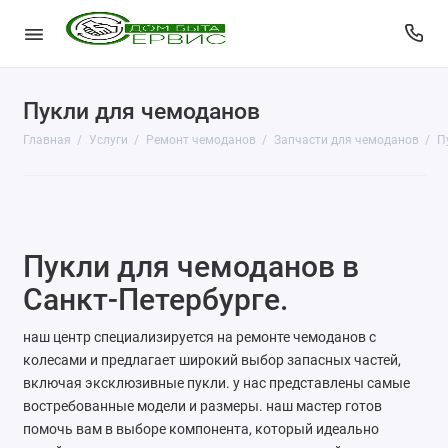
Пукли для чемоданов
КопиЦентр
Главная
Услуги
Ремонт чемоданов
Запчасти для чемоданов
П
Сувенирная продукция
Изготовление печатей
Фото услуги
Пукли для чемоданов в
Заправка картриджей
Санкт-Петербурге.
Изготовление ключей
наш центр специализируется на ремонте чемоданов с
колесами и предлагает широкий выбор запасных частей,
Пульты для ворот и шлагбаумов
включая эксклюзивные пукли. у нас представлены самые
востребованные модели и размеры. наш мастер готов
Ремонт чемоданов
помочь вам в выборе компонента, который идеально