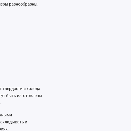
змеры разнообразны,
т твердости и холода
гут быть изготовлены
.
енными
 складывать и
виях.