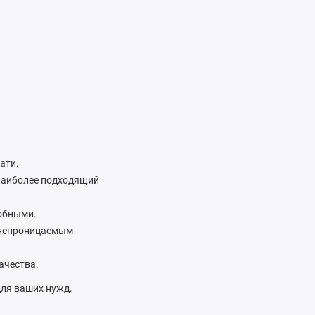
ати.
 наиболее подходящий
добными.
донепроницаемым
ачества.
для ваших нужд.