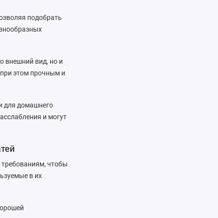
позволяя подобрать
азнообразных
о внешний вид, но и
 при этом прочным и
 и для домашнего
расслабления и могут
атей
 требованиям, чтобы
ьзуемые в их
хорошей