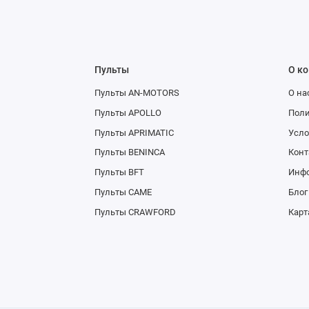
Пульты
О к
Пульты AN-MOTORS
О на
Пульты APOLLO
Поли
Пульты APRIMATIC
Усло
Пульты BENINCA
Конт
Пульты BFT
Инфо
Пульты CAME
Блог
Пульты CRAWFORD
Карт