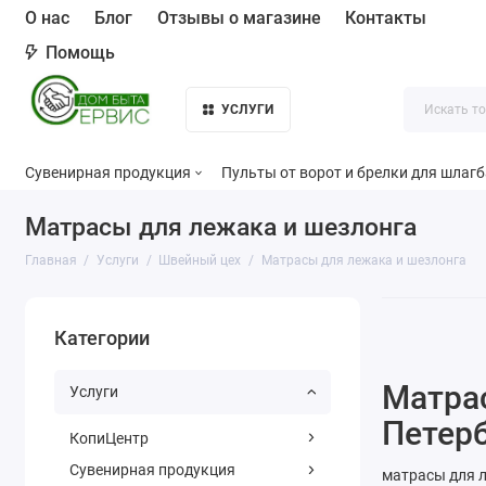
О нас
Блог
Отзывы о магазине
Контакты
Помощь
УСЛУГИ
Сувенирная продукция
Пульты от ворот и брелки для шлаг
Матрасы для лежака и шезлонга
Главная
Услуги
Швейный цех
Матрасы для лежака и шезлонга
Категории
Матрас
Услуги
Петерб
КопиЦентр
Сувенирная продукция
матрасы для л