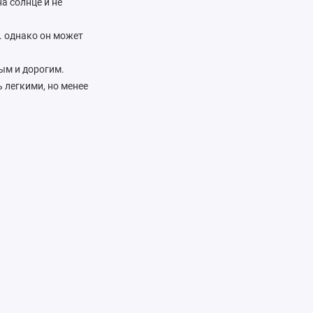
а солнце и не
. однако он может
ым и дорогим.
 легкими, но менее