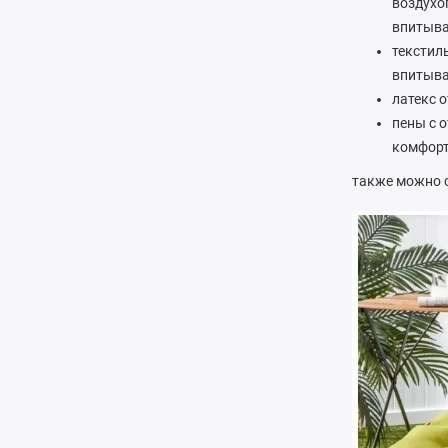
воздухо
впитыва
текстил
впитыва
латекс 
пены с 
комфорт
также можно с