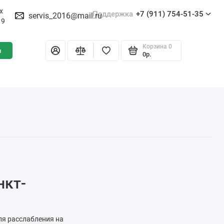
х
Поддержка
+7 (911) 754-51-35
servis_2016@mail.ru
19
Корзина
0
и
0р.
нкт-
ля расслабления на