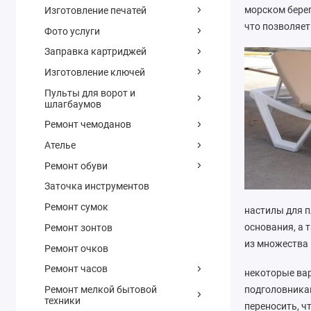
морском берег
Изготовление печатей
что позволяет
Фото услуги
Заправка картриджей
Изготовление ключей
Пульты для ворот и
шлагбаумов
Ремонт чемоданов
Ателье
Ремонт обуви
Заточка инструментов
Ремонт сумок
настилы для п
основания, а 
Ремонт зонтов
из множества 
Ремонт очков
Ремонт часов
некоторые ва
Ремонт мелкой бытовой
подголовникам
техники
переносить, ч