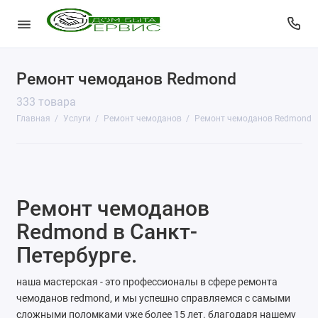
Ремонт чемоданов Redmond
КопиЦентр
333 товара
Сувенирная продукция
Главная
Услуги
Ремонт чемоданов
Ремонт чемоданов Redmond
Изготовление печатей
Фото услуги
Ремонт чемоданов
Заправка картриджей
Redmond в Санкт-
Изготовление ключей
Петербурге.
Пульты для ворот и шлагбаумов
наша мастерская - это профессионалы в сфере ремонта
чемоданов redmond, и мы успешно справляемся с самыми
Ремонт чемоданов
сложными поломками уже более 15 лет. благодаря нашему