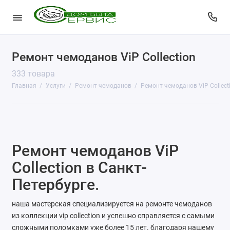
Ремонт чемоданов ViP Collection
КопиЦентр
333 товара
Сувенирная продукция
Главная
Услуги
Ремонт чемоданов
Ремонт чемоданов ViP Collect
Изготовление печатей
Фото услуги
Ремонт чемоданов ViP
Заправка картриджей
Collection в Санкт-
Изготовление ключей
Петербурге.
Пульты для ворот и шлагбаумов
наша мастерская специализируется на ремонте чемоданов
из коллекции vip collection и успешно справляется с самыми
Ремонт чемоданов
сложными поломками уже более 15 лет. благодаря нашему