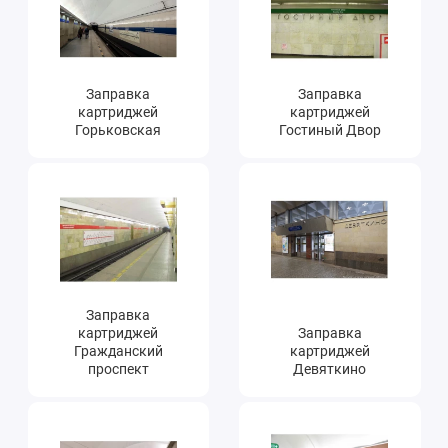
Ремонт мобильных телефонов
Швейный цех
Заправка
Заправка
картриджей
картриджей
Гравировка
Горьковская
Гостиный Двор
Макеты для печати на кружках
Показать все
Заправка
картриджей
Заправка
Гражданский
картриджей
проспект
Девяткино