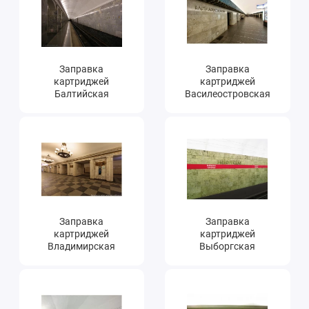
Ателье
Ремонт обуви
Заправка
Заправка
Заточка инструментов
картриджей
картриджей
Балтийская
Василеостровская
Ремонт сумок
Ремонт зонтов
Ремонт очков
Ремонт часов
Заправка
Заправка
Ремонт мелкой бытовой техники
картриджей
картриджей
Владимирская
Выборгская
Ремонт брелков автосигнализации
Ремонт компьютеров