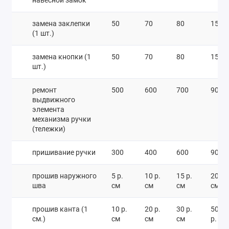
навесной замок
замена заклепки
50
70
80
150
(1 шт.)
замена кнопки (1
50
70
80
150
шт.)
ремонт
500
600
700
900
выдвижного
элемента
механизма ручки
(тележки)
пришивание ручки
300
400
600
900
прошив наружного
5 р.
10 р.
15 р.
20 р.
шва
см
см
см
см
прошив канта (1
10 р.
20 р.
30 р.
50
см.)
см
см
см
р. см