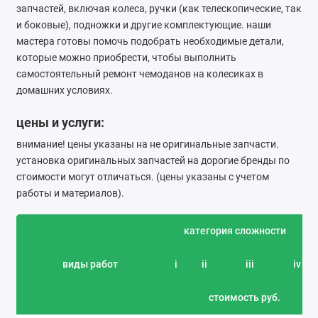
запчастей, включая колеса, ручки (как телескопические, так
и боковые), подножки и другие комплектующие. наши
мастера готовы помочь подобрать необходимые детали,
которые можно приобрести, чтобы выполнить
самостоятельный ремонт чемоданов на колесиках в
домашних условиях.
цены и услуги:
внимание! цены указаны на не оригинальные запчасти.
установка оригинальных запчастей на дорогие бренды по
стоимости могут отличаться. (цены указаны с учетом
работы и материалов).
категория сложности
виды работ
i
ii
iii
iv
стоимость руб.