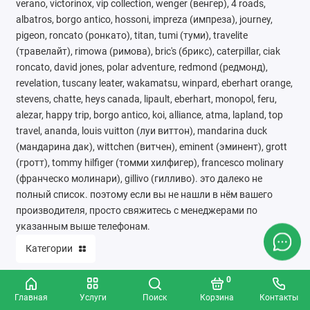
verano, victorinox, vip collection, wenger (венгер), 4 roads,
albatros, borgo antico, hossoni, impreza (импреза), journey,
pigeon, roncato (ронкато), titan, tumi (туми), travelite
(травелайт), rimowa (римова), bric's (брикс), caterpillar, ciak
roncato, david jones, polar adventure, redmond (редмонд),
revelation, tuscany leater, wakamatsu, winpard, eberhart orange,
stevens, chatte, heys canada, lipault, eberhart, monopol, feru,
alezar, happy trip, borgo antico, koi, alliance, atma, lapland, top
travel, ananda, louis vuitton (луи виттон), mandarina duck
(мандарина дак), wittchen (витчен), eminent (эминент), grott
(гротт), tommy hilfiger (томми хилфигер), francesco molinary
(франческо молинари), gillivo (гилливо). это далеко не
полный список. поэтому если вы не нашли в нём вашего
производителя, просто свяжитесь с менеджерами по
указанным выше телефонам.
Категории
0
Популярный
Главная
Услуги
Поиск
Корзина
Контакты
Хит