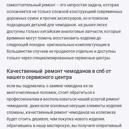
самостоятельный ремонт – это непростая задача, которая
осложняется не только сложной конструкцией современных
дорожных сумок и прочих аксессуаров, но и поиском
подходящих деталей для чемоданов. на рынке легко
доступны только китайские аналоговые запчасти, которые
временно могут помочь восстановить изделие до
следующей поездки. оригинальные комплектующие в
большинстве случаев не продаются отдельно и доступны
только через специализированные сервисные центры.
Качественный ремонт чемоданов в спб от
нашего сервисного центра
если вы задумались о замене чемодана из-за
многочисленных поломок, стоит обратиться к
профессионалам и воспользоваться нашей услугой ремонт
чемоданов. даже если основные несущие элементы изделия
сломаны, качественный ремонт чемоданов на колесиках
будет стоить дешевле, чем покупка нового изделия.
обратившись в нашу мастерскую, вы получите оперативный