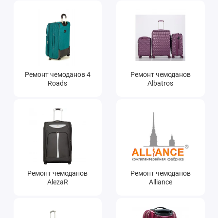
Ремонт чемоданов 4
Ремонт чемоданов
Roads
Albatros
Ремонт чемоданов
Ремонт чемоданов
AlezaR
Alliance