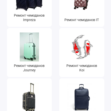
Ремонт чемоданов
Impreza
Ремонт чемоданов IT
Ремонт чемоданов
Ремонт чемоданов
Journey
Koi