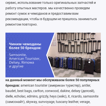
сервис, использование только оригинальных запчастей и
работу опытных мастеров. мы качественно проведем
ремонт сумок и чемоданов и предоставим вам
рекомендации, чтобы в будущем не пришлось заниматься
ремонтом повторно.
на данный момент мы обслуживаем более 50 популярных
брендов:
american tourister (американ туристер), antler,
baudet, best bags, carlton, conwood, dakine, delsey (делсей),
dielle, echolac, edmins, grizzly, heys (хейс), it, ricardo, samsonite
(самсонайт), skyway, sunvoyage, tuscany leather, verage,