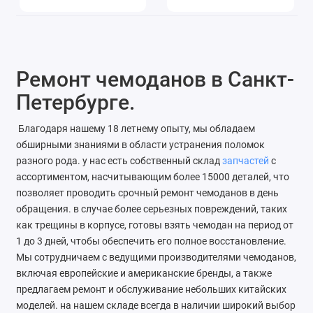
Ремонт чемоданов в Санкт-
Петербурге.
Благодаря нашему 18 летнему опыту, мы обладаем
обширными знаниями в области устранения поломок
разного рода. у нас есть собственный склад
запчастей
с
ассортиментом, насчитывающим более 15000 деталей, что
позволяет проводить срочный ремонт чемоданов в день
обращения. в случае более серьезных повреждений, таких
как трещины в корпусе, готовы взять чемодан на период от
1 до 3 дней, чтобы обеспечить его полное восстановление.
Мы сотрудничаем с ведущими производителями чемоданов,
включая европейские и американские бренды, а также
предлагаем ремонт и обслуживание небольших китайских
моделей. на нашем складе всегда в наличии широкий выбор