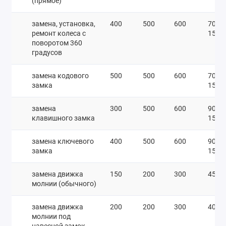
(прямое)
замена, установка,
400
500
600
700-
ремонт колеса с
1500
поворотом 360
градусов
замена кодового
500
500
600
700-
замка
1500
замена
300
500
600
900-
клавишного замка
1500
замена ключевого
400
500
600
900-
замка
1500
замена движка
150
200
300
450
молнии (обычного)
замена движка
200
200
300
400
молнии под