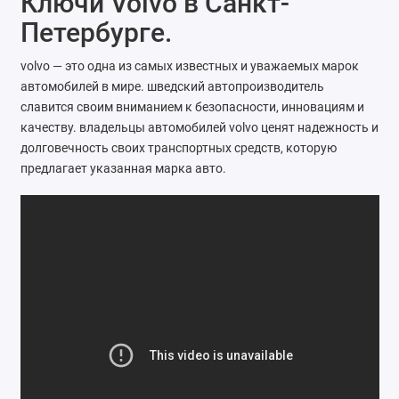
Ключи Volvo в Санкт-
Ателье
Петербурге.
Ремонт обуви
volvo — это одна из самых известных и уважаемых марок
автомобилей в мире. шведский автопроизводитель
Заточка инструментов
славится своим вниманием к безопасности, инновациям и
качеству. владельцы автомобилей volvo ценят надежность и
Ремонт сумок
долговечность своих транспортных средств, которую
предлагает указанная марка авто.
Ремонт зонтов
Ремонт очков
Ремонт часов
Ремонт мелкой бытовой техники
Ремонт брелков автосигнализации
Ремонт компьютеров