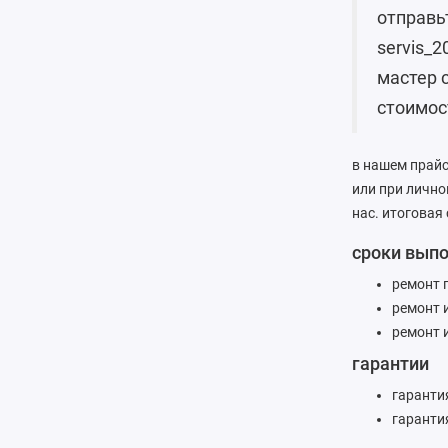
отправь
servis_2
мастер 
стоимос
в нашем прайс
или при личн
нас. итоговая
сроки вып
ремонт 
ремонт и
ремонт и
гарантии
гарантия
гаранти