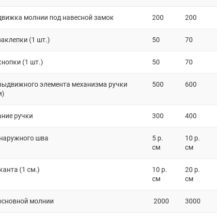
движка молнии под навесной замок
200
200
аклепки (1 шт.)
50
70
нопки (1 шт.)
50
70
выдвижного элемента механизма ручки
500
600
и)
ние ручки
300
400
наружного шва
5 р.
10 р.
см
см
анта (1 см.)
10 р.
20 р.
см
см
основной молнии
2000
3000