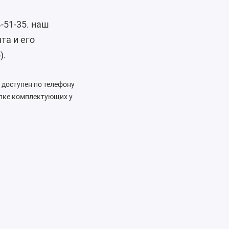
4-51-35. наш
та и его
).
 доступен по телефону
упке комплектующих у