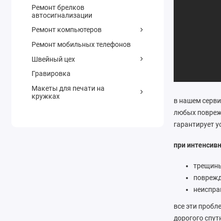
Ремонт брелков
автосигнализации
Ремонт компьютеров
Ремонт мобильных телефонов
Швейный цех
Гравировка
Макеты для печати на
кружках
в нашем серви
любых повреж
гарантирует у
при интенсив
трещины
поврежд
неиспра
все эти пробл
дорогого спут