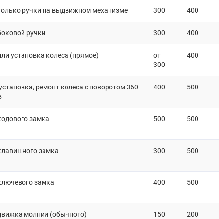
только ручки на выдвижном механизме
300
400
боковой ручки
300
400
или установка колеса (прямое)
от
400
300
 установка, ремонт колеса с поворотом 360
400
500
в
кодового замка
500
500
клавишного замка
300
500
ключевого замка
400
500
движка молнии (обычного)
150
200