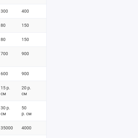
300
400
80
150
80
150
700
900
600
900
15 р.
20 р.
см
см
30 р.
50
см
р. см
35000
4000