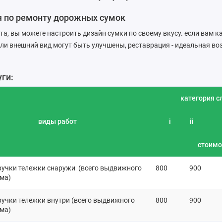
я по ремонту дорожных сумок
а, вы можете настроить дизайн сумки по своему вкусу. если вам ка
ли внешний вид могут быть улучшены, реставрация - идеальная в
уги:
категория с
виды работ
i
ii
стоимо
ручки тележки снаружи (всего выдвижного
800
900
ма)
ручки тележки внутри (всего выдвижного
800
900
ма)