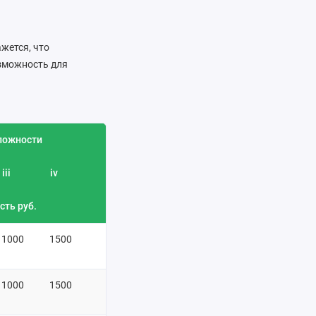
жется, что
озможность для
ложности
iii
iv
сть руб.
1000
1500
1000
1500