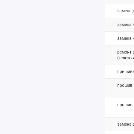
замена 
замена з
замена к
ремонт 
(тележк
пришива
прошив 
прошив к
замена 