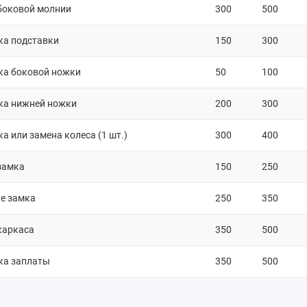
боковой молнии
300
500
ка подставки
150
300
ка боковой ножки
50
100
ка нижней ножки
200
300
а или замена колеса (1 шт.)
300
400
замка
150
250
е замка
250
350
каркаса
350
500
ка заплаты
350
500