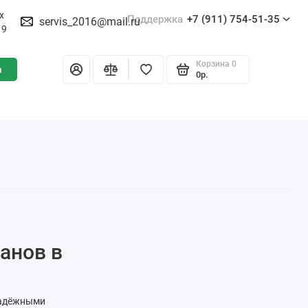
х
Поддержка
+7 (911) 754-51-35
servis_2016@mail.ru
19
Корзина
0
и
0р.
анов в
 надёжными