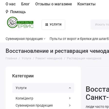
О нас
Блог
Отзывы о магазине
Контакты
Помощь
УСЛУГИ
Сувенирная продукция
Пульты от ворот и брелки для шлаг
Восстановление и реставрация чемод
Главная
Услуги
Ремонт чемоданов
Реставрация чемоданов
Категории
Восста
Услуги
Санкт-
КопиЦентр
Сувенирная продукция
люди часто пр