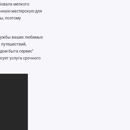
бовала мелкого
анную мастерскую для
ы, поэтому
 службы ваших любимых
 путешествий,
дом быта сервис"
сует услуга срочного