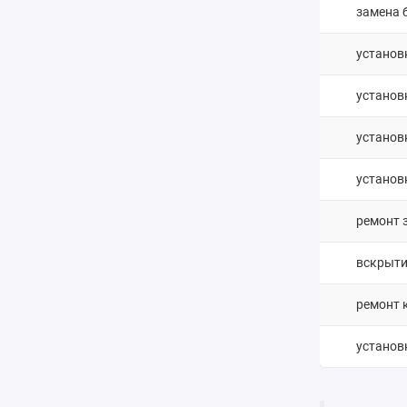
замена 
установ
установ
установ
установк
ремонт 
вскрыти
ремонт 
установ