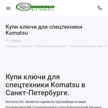
Купи ключи для спецтехники
КопиЦентр
Komatsu
Сувенирная продукция
4 товара
Главная
Услуги
Изготовление ключей
Ключи для спецтехники
Изготовление печатей
Фото услуги
Заправка картриджей
Купи ключи для
Изготовление ключей
спецтехники Komatsu в
Санкт-Петербурге.
Пульты для ворот и шлагбаумов
komatsu ltd. является одним из крупнейших в мире
Ремонт чемоданов
производителей строительной и горнодобывающей техники,