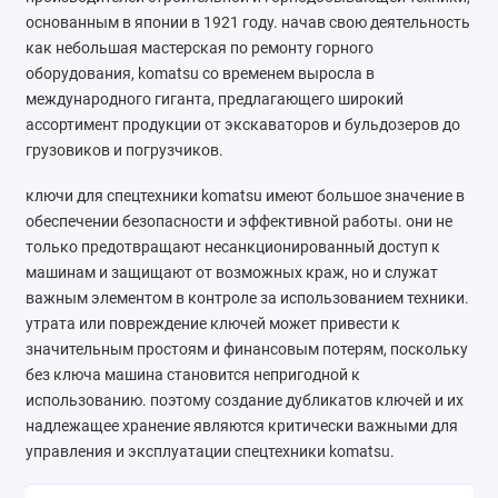
основанным в японии в 1921 году. начав свою деятельность
Ателье
как небольшая мастерская по ремонту горного
Ремонт обуви
оборудования, komatsu со временем выросла в
международного гиганта, предлагающего широкий
Заточка инструментов
ассортимент продукции от экскаваторов и бульдозеров до
грузовиков и погрузчиков.
Ремонт сумок
ключи для спецтехники komatsu имеют большое значение в
обеспечении безопасности и эффективной работы. они не
Ремонт зонтов
только предотвращают несанкционированный доступ к
машинам и защищают от возможных краж, но и служат
Ремонт очков
важным элементом в контроле за использованием техники.
Ремонт часов
утрата или повреждение ключей может привести к
значительным простоям и финансовым потерям, поскольку
Ремонт мелкой бытовой техники
без ключа машина становится непригодной к
использованию. поэтому создание дубликатов ключей и их
Ремонт брелков автосигнализации
надлежащее хранение являются критически важными для
управления и эксплуатации спецтехники komatsu.
Ремонт компьютеров