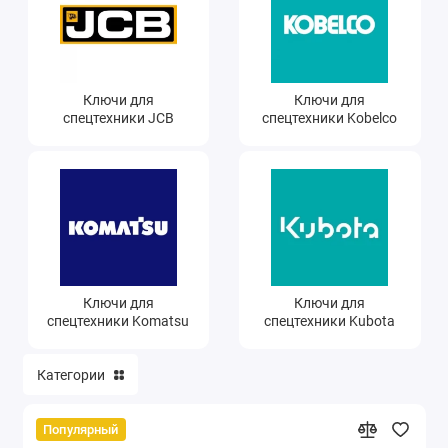
Ателье
Ремонт обуви
Ключи для
Ключи для
Заточка инструментов
спецтехники JCB
спецтехники Kobelco
Ремонт сумок
Ремонт зонтов
Ремонт очков
Ремонт часов
Ключи для
Ключи для
спецтехники Komatsu
спецтехники Kubota
Ремонт мелкой бытовой техники
Категории
Ремонт брелков автосигнализации
Ремонт компьютеров
Популярный