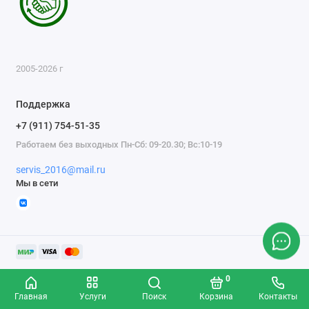
Ателье
Ремонт обуви
2005-2026 г
Заточка инструментов
Поддержка
Ремонт сумок
+7 (911) 754-51-35
Ремонт зонтов
Работаем без выходных Пн-Сб: 09-20.30; Вс:10-19
Ремонт очков
servis_2016@mail.ru
Мы в сети
Ремонт часов
Ремонт мелкой бытовой техники
Ремонт брелков автосигнализации
0
Ремонт компьютеров
Главная
Услуги
Поиск
Корзина
Контакты