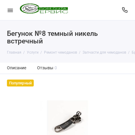
Бегунок №8 темный никель
встречный
Главная
Услуги
Ремонт чемоданов
Запчасти для чемоданов
Б
Описание
Отзывы
0
Популярный