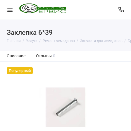
Заклепка 6*39
Главная
Услуги
Ремонт чемоданов
Запчасти для чемоданов
Б
Описание
Отзывы
0
Популярный