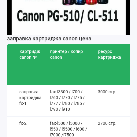
заправка картриджа canon цена
картридж
принтер / копир
ресурс
сто
canon №
canon
картриджа
заправка
fax-l3300 / l700 /
3000 стр.
250
картриджа
l760 / l770 / l775 /
fx-1
l777 / l780 / l785 /
l790 / l910
fx-2
fax-l500 / l5000 /
2700 стр.
250
l550 / l5500 / l600 /
l7000 /l7500