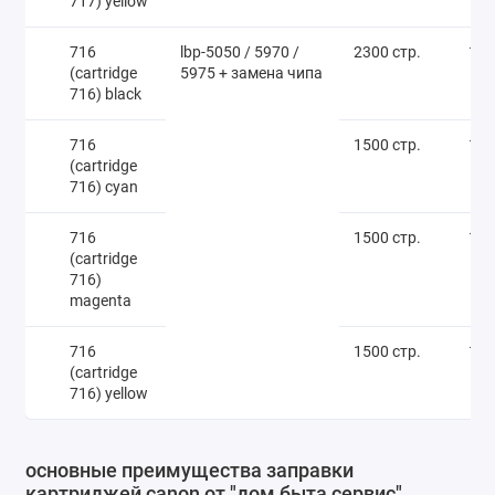
717) yellow
716
lbp-5050 / 5970 /
2300 стр.
1 2
(cartridge
5975 + замена чипа
716) black
716
1500 стр.
1 2
(cartridge
716) cyan
716
1500 стр.
1 2
(cartridge
716)
magenta
716
1500 стр.
1 2
(cartridge
716) yellow
основные преимущества заправки
картриджей canon от "дом быта сервис"