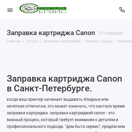
Заправка картриджа Canon
КопиЦентр
14 товаров
Главная
Услуги
Заправка картриджей
Выбрать бренд
Заправк
Сувенирная продукция
Изготовление печатей
Фото услуги
Заправка картриджа Canon
Заправка картриджей
в Санкт-Петербурге.
Изготовление ключей
когда ваш принтер начинает выдавать бледные или
нечеткие отпечатки, это может означать, что настало время
Пульты для ворот и шлагбаумов
заправки картриджа. заправка картриджей canon - это
важный процесс, который требует внимания к деталям и
Ремонт чемоданов
профессионального подхода. "дом быта сервис", предлагаем