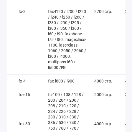
fx-3
fax-l120 / l200 / l220
2700 стр.
250
/ l240 / l250 / l260 /
l280 / l290 / l295 /
l300 / l350 / l360 /
l60 / l90, faxphone-
l75 / l80, imageclass-
1100, laserclass-
1060 / 2050 / 2060 /
l300 / l4000,
multipass-l60 /
l6000 /l90
fx-4
fax-l800 / l900
4000 стр.
400
fc-e16
fc-100 / 108 / 128 /
2000 стр.
380
200 / 204 / 206 /
208 / 210 / 220 /
224 / 226 / 228 /
230 / 310 / 330 /
336 / 530 / 740 /
fc-e30
4000 стр.
450
750 / 760 / 770 /