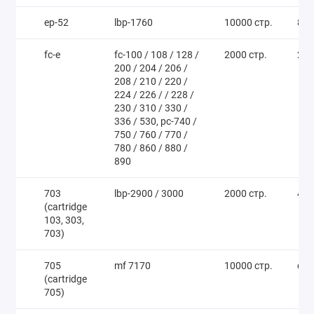
ep-52
lbp-1760
10000 стр.
800
fc-e
fc-100 / 108 / 128 /
2000 стр.
250
200 / 204 / 206 /
208 / 210 / 220 /
224 / 226 / / 228 /
230 / 310 / 330 /
336 / 530, pc-740 /
750 / 760 / 770 /
780 / 860 / 880 /
890
703
lbp-2900 / 3000
2000 стр.
400
(cartridge
103, 303,
703)
705
mf 7170
10000 стр.
call
(cartridge
705)