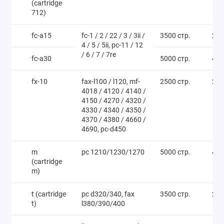
(cartridge
712)
fc-a15
fc-1 / 2 / 22 / 3 / 3ii /
3500 стр.
250
4 / 5 / 5ii, pc-11 / 12
/ 6 / 7 / 7re
fc-a30
5000 стр.
450
fx-10
fax-l100 / l120, mf-
2500 стр.
250
4018 / 4120 / 4140 /
4150 / 4270 / 4320 /
4330 / 4340 / 4350 /
4370 / 4380 / 4660 /
4690, pc-d450
m
pc 1210/1230/1270
5000 стр.
400
(cartridge
m)
t (cartridge
pc d320/340, fax
3500 стр.
250
t)
l380/390/400