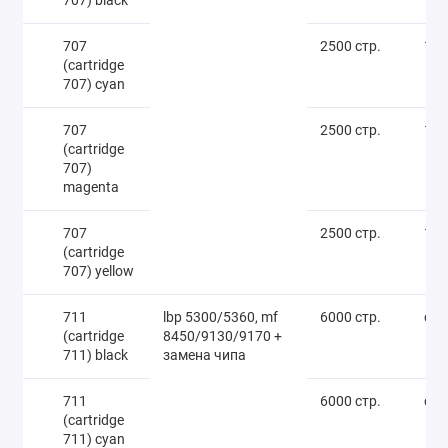
707) black
707
2500 стр.
1 4
(cartridge
707) cyan
707
2500 стр.
1 4
(cartridge
707)
magenta
707
2500 стр.
1 4
(cartridge
707) yellow
711
lbp 5300/5360, mf
6000 стр.
call
(cartridge
8450/9130/9170 +
711) black
замена чипа
711
6000 стр.
call
(cartridge
711) cyan