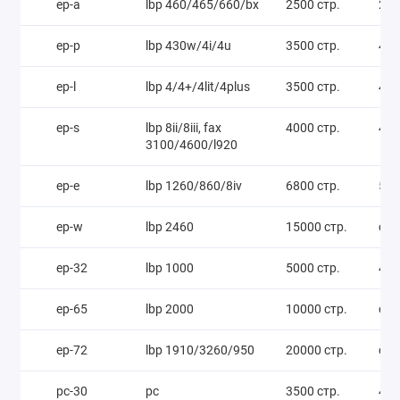
ep-a
lbp 460/465/660/bx
2500 стр.
250
ep-p
lbp 430w/4i/4u
3500 стр.
400
ep-l
lbp 4/4+/4lit/4plus
3500 стр.
400
ep-s
lbp 8ii/8iii, fax
4000 стр.
430
3100/4600/l920
ep-e
lbp 1260/860/8iv
6800 стр.
500
ep-w
lbp 2460
15000 стр.
call
ep-32
lbp 1000
5000 стр.
400
ep-65
lbp 2000
10000 стр.
call
ep-72
lbp 1910/3260/950
20000 стр.
call
pc-30
pc
3500 стр.
400