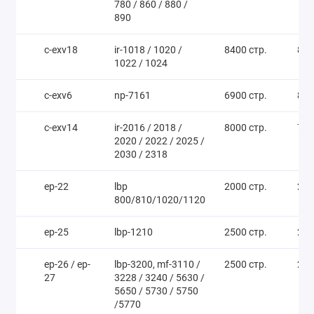
780 / 860 / 880 /
890
c-exv18
ir-1018 / 1020 /
8400 стр.
800
1022 / 1024
c-exv6
np-7161
6900 стр.
800
c-exv14
ir-2016 / 2018 /
8000 стр.
700
2020 / 2022 / 2025 /
2030 / 2318
ep-22
lbp
2000 стр.
250
800/810/1020/1120
ep-25
lbp-1210
2500 стр.
280
ep-26 / ep-
lbp-3200, mf-3110 /
2500 стр.
280
27
3228 / 3240 / 5630 /
5650 / 5730 / 5750
/5770