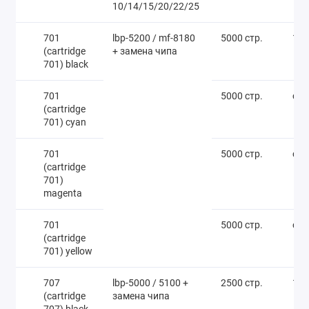
10/14/15/20/22/25
701
lbp-5200 / mf-8180
5000 стр.
1 3
(cartridge
+ замена чипа
701) black
701
5000 стр.
call
(cartridge
701) cyan
701
5000 стр.
call
(cartridge
701)
magenta
701
5000 стр.
call
(cartridge
701) yellow
707
lbp-5000 / 5100 +
2500 стр.
1 4
(cartridge
замена чипа