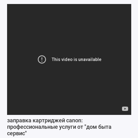
Ремонт мобильных телефонов
Швейный цех
Гравировка
Макеты для печати на кружках
Показать все
заправка картриджей canon:
профессиональные услуги от "дом быта
сервис"