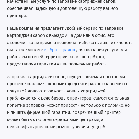
качественные услуги по заправке картриджей canon,
Ателье
обеспечивая надежную и долговечную работу вашего
принтера.
Ремонт обуви
наша компания предлагает удобный сервис по заправке
Заточка инструментов
картриджей canon с выездом на дом или в офис. это
экономит ваше время и позволяет избежать лишних хлопот.
Ремонт сумок
вы также можете
выбрать район
для оказания услуги. мы
работаем по всей территории санкт-петербурга,
Ремонт зонтов
предоставляя гарантии на выполненные работы.
Ремонт очков
заправка картриджей canon, осуществляемая опытными
профессионалами, экономит до десяти раз по сравнению с
Ремонт часов
покупкой нового. стоимость новых картриджей
приближается к цене базовых принтеров. самостоятельная
Ремонт мелкой бытовой техники
попытка заправки может привести не только к поломке, но
и лишить фирменной гарантии. поврежденный принтер
Ремонт брелков автосигнализации
может быть отклонен сервисными центрами, а
неквалифицированный ремонт увеличит ущерб.
Ремонт компьютеров