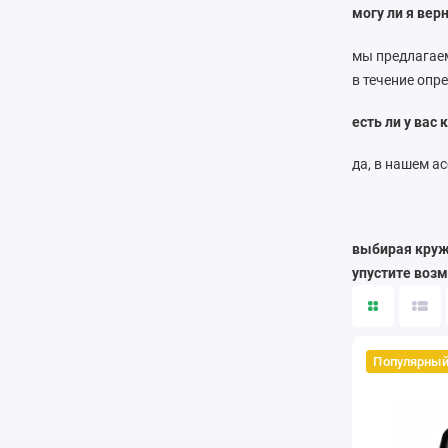
могу ли я вер
мы предлагаем
в течение опр
есть ли у вас
да, в нашем а
выбирая кружк
упустите воз
Популярны