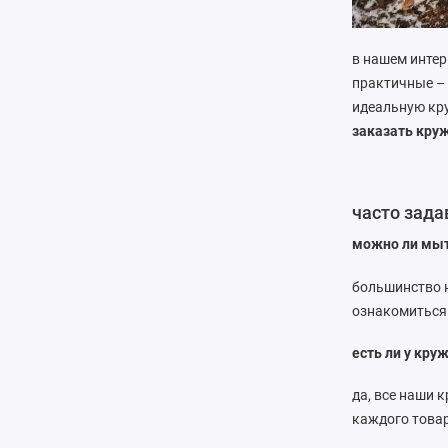
в нашем интер
практичные –
идеальную кр
заказать круж
часто зад
можно ли мыт
большинство 
ознакомиться 
есть ли у кру
да, все наши 
каждого това