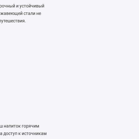
прочный и устойчивый
ержавеющей стали не
путешествия.
ш напиток горячим
да доступ к источникам