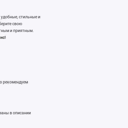
 удобные, стильные и
берите свою
ртным и приятным.
нс!
ко рекомендуем
азаны в описании