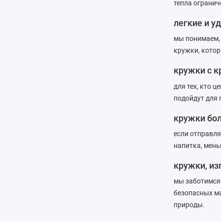
тепла огранич
легкие и у
мы понимаем, 
кружки, котор
кружки с 
для тех, кто 
подойдут для 
кружки бо
если отправля
напитка, мень
кружки, из
мы заботимся
безопасных ма
природы.