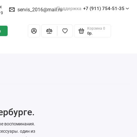
х
Поддержка
+7 (911) 754-51-35
servis_2016@mail.ru
19
Корзина
0
и
0р.
ербурге.
ые воспоминания.
ессуары. один из