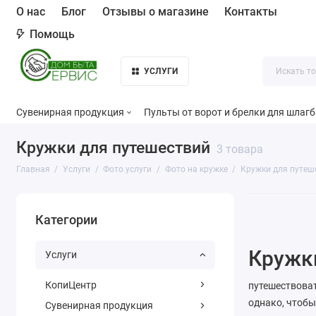
О нас
Блог
Отзывы о магазине
Контакты
Помощь
УСЛУГИ
Сувенирная продукция
Пульты от ворот и брелки для шлаг
Кружки для путешествий
3 товара
Главная
Услуги
Фото услуги
Фото на кружке
Кружки для путеш
Категории
Кружки
Услуги
КопиЦентр
путешествоват
однако, чтоб
Сувенирная продукция