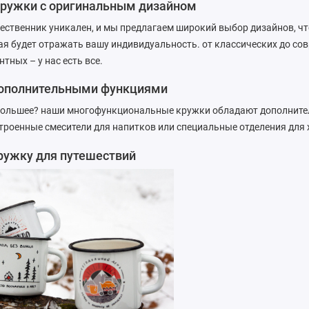
кружки с оригинальным дизайном
ественник уникален, и мы предлагаем широкий выбор дизайнов, ч
ая будет отражать вашу индивидуальность. от классических до со
тных – у нас есть все.
дополнительными функциями
 большее? наши многофункциональные кружки обладают дополнит
троенные смесители для напитков или специальные отделения для 
ружку для путешествий