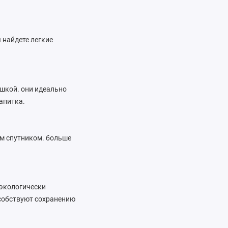
 найдете легкие
ышкой. они идеально
апитка.
ым спутником. больше
 экологически
особствуют сохранению