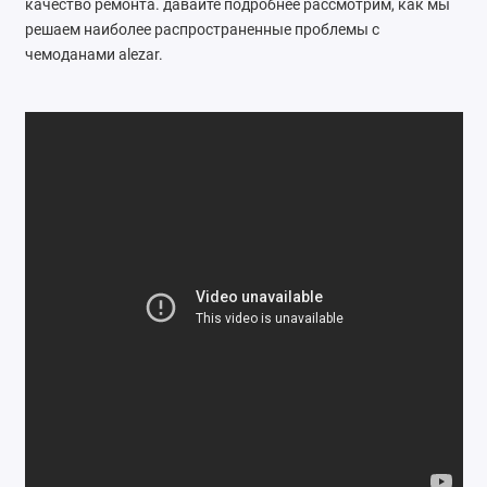
качество ремонта. давайте подробнее рассмотрим, как мы
Ателье
решаем наиболее распространенные проблемы с
чемоданами alezar.
Ремонт обуви
Заточка инструментов
Ремонт сумок
Ремонт зонтов
Ремонт очков
Ремонт часов
Ремонт мелкой бытовой техники
Ремонт брелков автосигнализации
Ремонт компьютеров