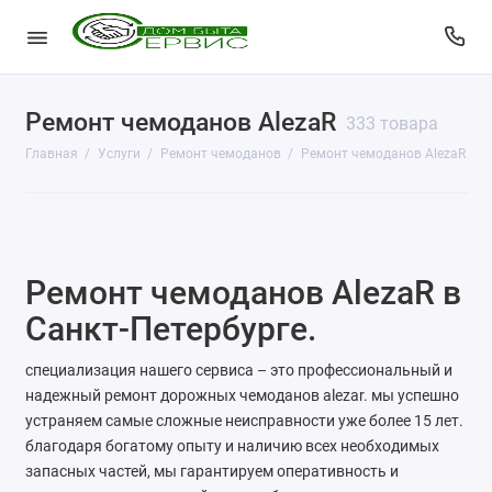
Ремонт чемоданов AlezaR
КопиЦентр
333 товара
Главная
Услуги
Ремонт чемоданов
Ремонт чемоданов AlezaR
Сувенирная продукция
Изготовление печатей
Фото услуги
Ремонт чемоданов AlezaR в
Заправка картриджей
Санкт-Петербурге.
Изготовление ключей
специализация нашего сервиса – это профессиональный и
надежный ремонт дорожных чемоданов alezar. мы успешно
Пульты для ворот и шлагбаумов
устраняем самые сложные неисправности уже более 15 лет.
благодаря богатому опыту и наличию всех необходимых
Ремонт чемоданов
запасных частей, мы гарантируем оперативность и