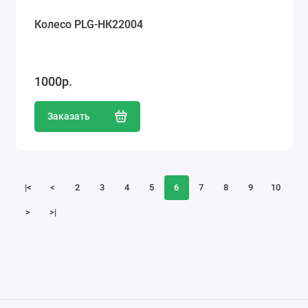
Колесо PLG-НК22004
1000р.
Заказать
|<
<
2
3
4
5
6
7
8
9
10
>
>|