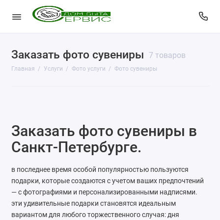
Заказать фото сувениры
КопиЦентр
7 товаров
Главная
Услуги
Фото услуги
Фото сувениры
Сувенирная продукция
Изготовление печатей
Фото услуги
Заказать фото сувениры в
Заправка картриджей
Санкт-Петербурге.
Изготовление ключей
в последнее время особой популярностью пользуются
подарки, которые создаются с учетом ваших предпочтений
Пульты для ворот и шлагбаумов
— с фотографиями и персонализированными надписями.
эти удивительные подарки становятся идеальным
Ремонт чемоданов
вариантом для любого торжественного случая: дня