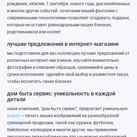
рождения, юбилея, 1 сентября, нового года, дня влюбленных
Ателье
и многих других событий. сочетание вашей фантазии с
современными технологиями позволяет создавать подарки,
Ремонт обуви
которые не оставят равнодушными ваших близких,
родственников или коллег.
Заточка инструментов
лучшие предложения в интернет-магазине
Ремонт сумок
мы подготовили для вас коллекцию лучших предложений от
различных интернет-магазинов. изучайте внимательно
Ремонт зонтов
фотографии и описания образцов, сравнивайте цены и
сроки исполнения. сделайте свой выбор и разместите заказ,
Ремонт очков
чтобы восхитить своих близких.
Ремонт часов
дом быта сервис: уникальность в каждой
детали
Ремонт мелкой бытовой техники
наша компания, "дом быта сервис", предлагает уникальную
услугу
— печать ваших изображений на разнообразной
Ремонт брелков автосигнализации
сувенирной продукции, такой как кружки, футболки,
бейсболки, календари и многое другое. мы применяем
Ремонт компьютеров
технологию термосублимации для нанесения изображений