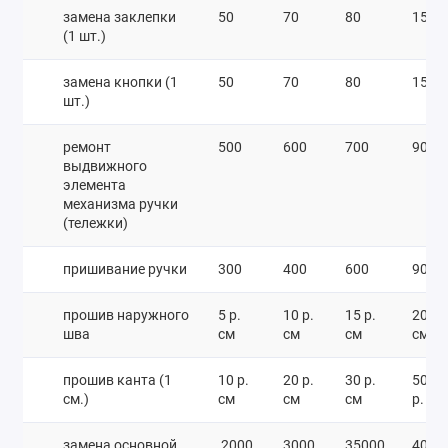
замена заклепки
50
70
80
150
(1 шт.)
замена кнопки (1
50
70
80
150
шт.)
ремонт
500
600
700
900
выдвижного
элемента
механизма ручки
(тележки)
пришивание ручки
300
400
600
900
прошив наружного
5 р.
10 р.
15 р.
20 р.
шва
см
см
см
см
прошив канта (1
10 р.
20 р.
30 р.
50
см.)
см
см
см
р. см
замена основной
2000
3000
35000
4000