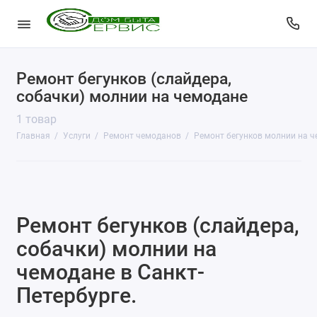
Ремонт бегунков (слайдера,
КопиЦентр
собачки) молнии на чемодане
Сувенирная продукция
1 товар
Главная
Услуги
Ремонт чемоданов
Ремонт бегунков молнии на 
Изготовление печатей
Фото услуги
Заправка картриджей
Ремонт бегунков (слайдера,
Изготовление ключей
собачки) молнии на
чемодане в Санкт-
Пульты для ворот и шлагбаумов
Петербурге.
Ремонт чемоданов