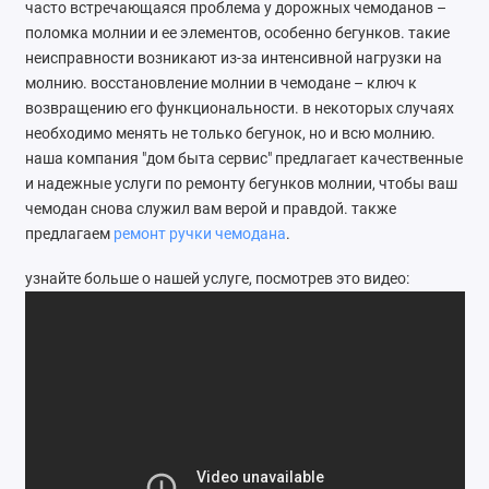
часто встречающаяся проблема у дорожных чемоданов –
Ателье
поломка молнии и ее элементов, особенно бегунков. такие
неисправности возникают из-за интенсивной нагрузки на
Ремонт обуви
молнию. восстановление молнии в чемодане – ключ к
возвращению его функциональности. в некоторых случаях
Заточка инструментов
необходимо менять не только бегунок, но и всю молнию.
наша компания "дом быта сервис" предлагает качественные
Ремонт сумок
и надежные услуги по ремонту бегунков молнии, чтобы ваш
чемодан снова служил вам верой и правдой. также
Ремонт зонтов
предлагаем
ремонт ручки чемодана
.
Ремонт очков
узнайте больше о нашей услуге, посмотрев это видео:
Ремонт часов
Ремонт мелкой бытовой техники
Ремонт брелков автосигнализации
Ремонт компьютеров