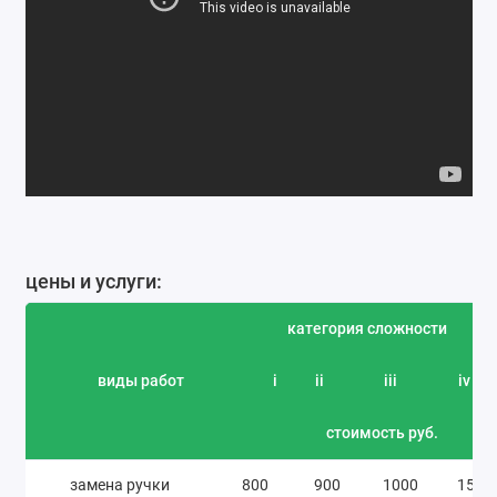
цены и услуги:
категория сложности
виды работ
i
ii
iii
iv
стоимость руб.
замена ручки
800
900
1000
1500