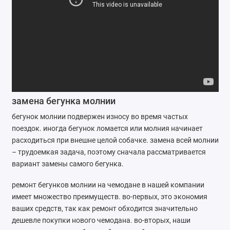
Ремонт мобильных телефонов
Швейный цех
Гравировка
Макеты для печати на кружках
замена бегунка молнии
Показать все
бегунок молнии подвержен износу во время частых
поездок. иногда бегунок ломается или молния начинает
расходиться при внешне целой собачке. замена всей молнии
– трудоемкая задача, поэтому сначала рассматривается
вариант замены самого бегунка.
ремонт бегунков молнии на чемодане в нашей компании
имеет множество преимуществ. во-первых, это экономия
ваших средств, так как ремонт обходится значительно
дешевле покупки нового чемодана. во-вторых, наши