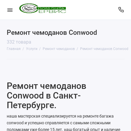
Ремонт чемоданов Conwood
КопиЦентр
332 товара
Сувенирная продукция
Главная
Услуги
Ремонт чемоданов
Ремонт чемоданов Conwood
Изготовление печатей
Фото услуги
Ремонт чемоданов
Заправка картриджей
Conwood в Санкт-
Изготовление ключей
Петербурге.
Пульты для ворот и шлагбаумов
наша мастерская специализируется на ремонте багажа
conwood и успешно справляется с самыми сложными
Ремонт чемоданов
поломками уже более 15 лет. наш богатый опыт и наличие