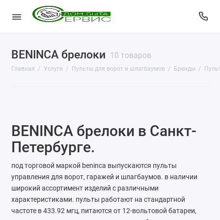
BENINCA брелоки
КопиЦентр
10 товаров
Главная
Услуги
Пульты для ворот и шлагбаумов
Бренды
Пульт
Сувенирная продукция
Изготовление печатей
Фото услуги
BENINCA брелоки в Санкт-
Заправка картриджей
Петербурге.
Изготовление ключей
под торговой маркой beninca выпускаются пульты
управления для ворот, гаражей и шлагбаумов. в наличии
Пульты для ворот и шлагбаумов
широкий ассортимент изделий с различными
характеристиками. пульты работают на стандартной
Ремонт чемоданов
частоте в 433.92 мгц, питаются от 12-вольтовой батареи,