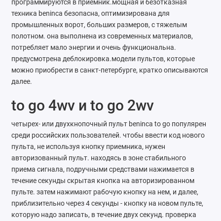
программируются в приемник.мощная и безотказная
Ателье
техника beninca безопасна, оптимизирована для
промышленных ворот, больших размеров, с тяжелым
Ремонт обуви
полотном. она выполнена из современных материалов,
потребляет мало энергии и очень функциональна.
Заточка инструментов
предусмотрена деблокировка.модели пультов, которые
можно приобрести в санкт-петербурге, кратко описываются
Ремонт сумок
далее.
Ремонт зонтов
to go 4wv и to go 2wv
Ремонт очков
четырех- или двухкнопочный пульт beninca to go популярен
среди российских пользователей. чтобы ввести код нового
Ремонт часов
пульта, не используя кнопку приемника, нужен
авторизованный пульт. находясь в зоне стабильного
Ремонт мелкой бытовой техники
приема сигнала, подручными средствами нажимается в
течение секунды скрытая кнопка на авторизированном
Ремонт брелков автосигнализации
пульте. затем нажимают рабочую кнопку на нем, и далее,
приблизительно через 4 секунды - кнопку на новом пульте,
Ремонт компьютеров
которую надо записать, в течение двух секунд. проверка