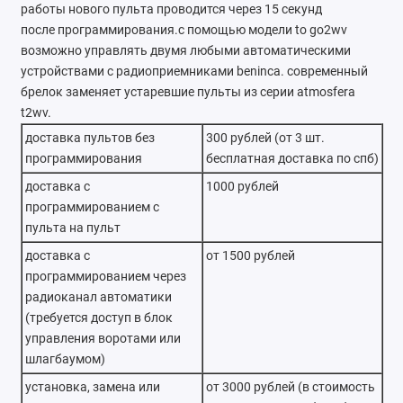
работы нового пульта проводится через 15 секунд
Ремонт мобильных телефонов
после программирования.с помощью модели to go2wv
возможно управлять двумя любыми автоматическими
Швейный цех
устройствами с радиоприемниками beninca. современный
брелок заменяет устаревшие пульты из серии atmosfera
Гравировка
t2wv.
доставка пультов без
300 рублей (от 3 шт.
Макеты для печати на кружках
программирования
бесплатная доставка по спб)
Показать все
доставка с
1000 рублей
программированием с
пульта на пульт
доставка с
от 1500 рублей
программированием через
радиоканал автоматики
(требуется доступ в блок
управления воротами или
шлагбаумом)
установка, замена или
от 3000 рублей (в стоимость