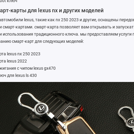
200t ключ
арт-карты для lexus nx и других моделей
втомобили lexus, такие как nx 250 2023 и другие, оснащены пере
и смарт-картами. смарт-карта позволяет вам открывать и запуска
и использования традиционного ключа. мы предоставляем услуги 
анию смарт-карт для следующих моделей:
та lexus nx 250 2023
рта lexus 2022
жигания с чипом lexus gx470
юч для lexus ls 430