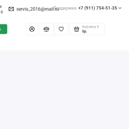
х
Поддержка
+7 (911) 754-51-35
servis_2016@mail.ru
19
Корзина
0
и
0р.