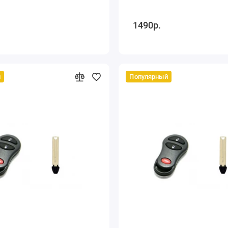
1490р.
й
Популярный