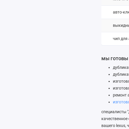
авто-кл
выкидн
чип для
мы готовы
дублика
дублика
изготов
изготов
ремонт 
изготов
специалисты "
качественное 
вашего lexus,