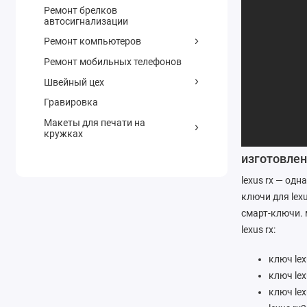
Ремонт брелков
автосигнализации
Ремонт компьютеров
Ремонт мобильных телефонов
Швейный цех
Гравировка
Макеты для печати на
кружках
изготовлен
lexus rx — од
ключи для lex
смарт-ключи. 
lexus rx:
ключ lex
ключ lex
ключ lex