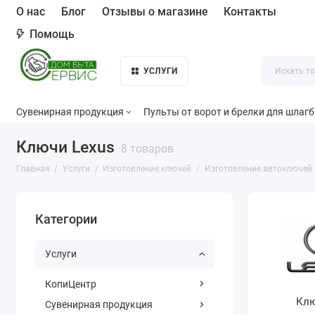
О нас
Блог
Отзывы о магазине
Контакты
Помощь
УСЛУГИ
Сувенирная продукция
Пульты от ворот и брелки для шлаг
Ключи Lexus
8 товаров
Главная
Услуги
Изготовление ключей
Изготовление автоключей
Категории
Услуги
КопиЦентр
Клю
Сувенирная продукция