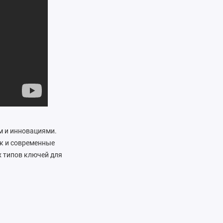
м и инновациями.
ак и современные
х типов ключей для