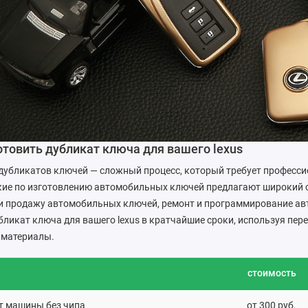
отовить дубликат ключа для вашего lexus
дубликатов ключей — сложный процесс, который требует професси
кие по изготовлению автомобильных ключей предлагают широкий с
 и продажу автомобильных ключей, ремонт и программирование а
бликат ключа для вашего lexus в кратчайшие сроки, используя пер
 материалы.
стоимость
т машины без чипа
от 300 руб.