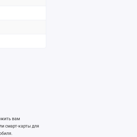
ожить вам
ли смарт-карты для
обиля.