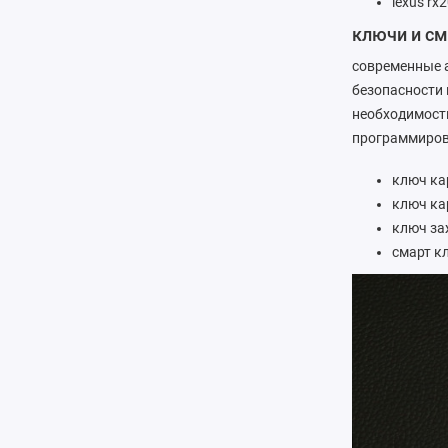
lexus rx
ключи и см
современные а
безопасности 
необходимост
программиров
ключ кар
ключ ка
ключ за
смарт кл