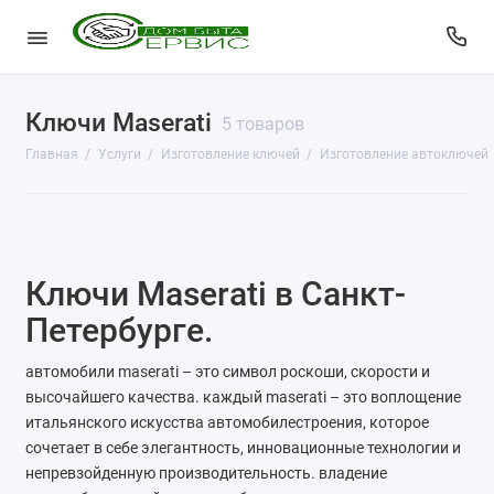
Ключи Maserati
КопиЦентр
5 товаров
Главная
Услуги
Изготовление ключей
Изготовление автоключей
Сувенирная продукция
Изготовление печатей
Фото услуги
Ключи Maserati в Санкт-
Заправка картриджей
Петербурге.
Изготовление ключей
автомобили maserati – это символ роскоши, скорости и
высочайшего качества. каждый maserati – это воплощение
Пульты для ворот и шлагбаумов
итальянского искусства автомобилестроения, которое
сочетает в себе элегантность, инновационные технологии и
Ремонт чемоданов
непревзойденную производительность. владение