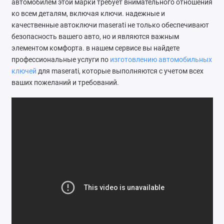
автомобилем этой марки требует внимательного отношения
Ателье
ко всем деталям, включая ключи. надежные и
качественные автоключи maserati не только обеспечивают
Ремонт обуви
безопасность вашего авто, но и являются важным
элементом комфорта. в нашем сервисе вы найдете
Заточка инструментов
профессиональные услуги по
изготовлению автомобильных
ключей
для maserati, которые выполняются с учетом всех
Ремонт сумок
ваших пожеланий и требований.
Ремонт зонтов
Ремонт очков
Ремонт часов
Ремонт мелкой бытовой техники
Ремонт брелков автосигнализации
Ремонт компьютеров