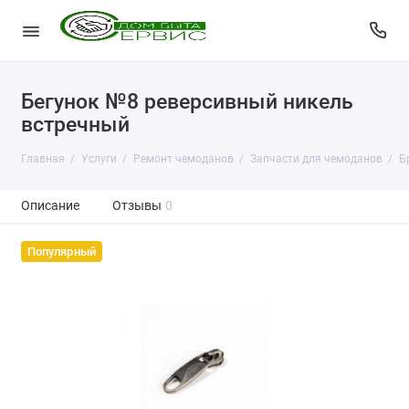
Бегунок №8 реверсивный никель
встречный
Главная
Услуги
Ремонт чемоданов
Запчасти для чемоданов
Б
Описание
Отзывы
0
Популярный