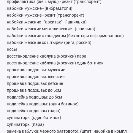
профилактика (жен. муж.) - резит (транспорент)
набойки мужские - (вибрам,топи)
набойки мужские - резит (транспорент)
набойки женские - "архитак" - ( шпилька)
набойки женские металлические - (шпилька)
набойки женские с гвоздиком (без штыря неформованные)
набойки женские со штырём (рига, россия)
носы
восстановление каблука (косячки) пара
восстановление каблука (косячки) один ботинок
прошивка подошвы: мужские
прошивка подошвы: женские
прошивка подошвы: детские
прошивка подошвы: до 5см
подклейка подошвы: до 5см
подклейка подошвы: (один ботинок)
подклейка подошвы (пара)
супинаторы (один ботинок)
супинаторы (пара)
замена каблука: черного (матового), (штат. набойка в компл.)