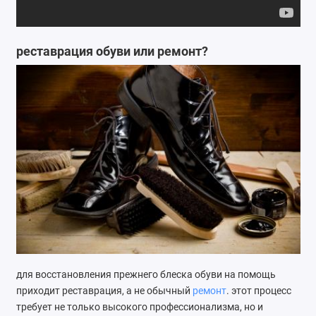
Ремонт мобильных телефонов
Швейный цех
реставрация обуви или ремонт?
Гравировка
Макеты для печати на кружках
Показать все
для восстановления прежнего блеска обуви на помощь
приходит реставрация, а не обычный
ремонт
. этот процесс
требует не только высокого профессионализма, но и