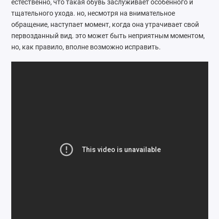
естественно, что такая обувь заслуживает особенного и
Ателье
тщательного ухода. но, несмотря на внимательное
обращение, наступает момент, когда она утрачивает свой
Ремонт обуви
первозданный вид. это может быть неприятным моментом,
но, как правило, вполне возможно исправить.
Заточка инструментов
Ремонт сумок
Ремонт зонтов
Ремонт очков
Ремонт часов
Ремонт мелкой бытовой техники
Ремонт брелков автосигнализации
Ремонт компьютеров