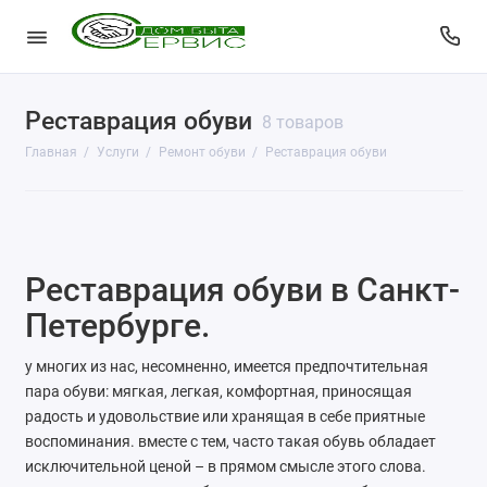
Реставрация обуви
КопиЦентр
8 товаров
Главная
Услуги
Ремонт обуви
Реставрация обуви
Сувенирная продукция
Изготовление печатей
Фото услуги
Реставрация обуви в Санкт-
Заправка картриджей
Петербурге.
Изготовление ключей
у многих из нас, несомненно, имеется предпочтительная
пара обуви: мягкая, легкая, комфортная, приносящая
Пульты для ворот и шлагбаумов
радость и удовольствие или хранящая в себе приятные
воспоминания. вместе с тем, часто такая обувь обладает
Ремонт чемоданов
исключительной ценой – в прямом смысле этого слова.