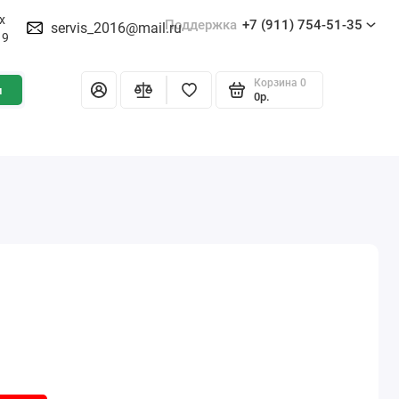
х
Поддержка
+7 (911) 754-51-35
servis_2016@mail.ru
19
Корзина
0
и
0р.