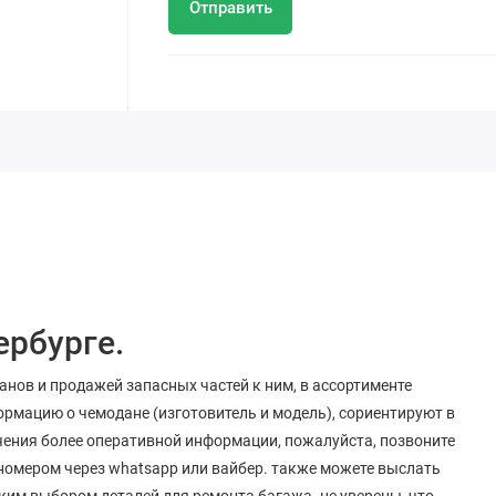
Отправить
ербурге.
нов и продажей запасных частей к ним, в ассортименте
ормацию о чемодане (изготовитель и модель), сориентируют в
чения более оперативной информации, пожалуйста, позвоните
е номером через whatsapp или вайбер. также можете выслать
им выбором деталей для ремонта багажа. не уверены, что