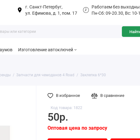
г. Санкт-Петербуг,
Работаем без выходны
ул. Ефимова, д. 1, пом. 17
Пн-Сб: 09-20.30, Вс: 10-
Найт
баумов
Изготовление автоключей
ренды
Запчасти для чемоданов 4 Road
Заклепка 6*30
В избранное
В сравнение
Код товара: 1822
50р.
Оптовая цена по запросу