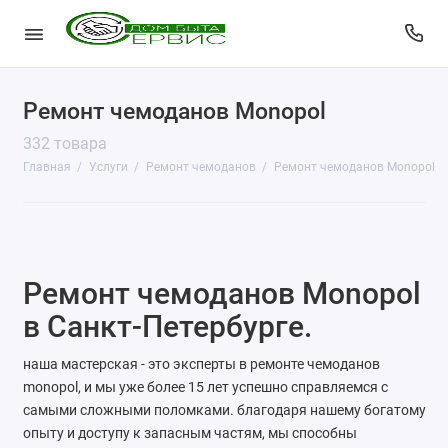
Ремонт чемоданов Monopol
КопиЦентр
332 товара
Сувенирная продукция
Главная
Услуги
Ремонт чемоданов
Ремонт чемоданов Monopol
Изготовление печатей
Фото услуги
Ремонт чемоданов Monopol
Заправка картриджей
в Санкт-Петербурге.
Изготовление ключей
наша мастерская - это эксперты в ремонте чемоданов
Пульты для ворот и шлагбаумов
monopol, и мы уже более 15 лет успешно справляемся с
самыми сложными поломками. благодаря нашему богатому
Ремонт чемоданов
опыту и доступу к запасным частям, мы способны