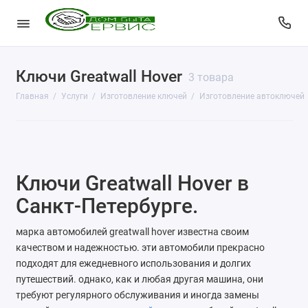
Ключи Greatwall Hover
КопиЦентр
3 товара
Главная
Услуги
Изготовление ключей
Изготовление автоключей
Сувенирная продукция
Изготовление печатей
Фото услуги
Ключи Greatwall Hover в
Заправка картриджей
Санкт-Петербурге.
Изготовление ключей
марка автомобилей greatwall hover известна своим
качеством и надежностью. эти автомобили прекрасно
Пульты для ворот и шлагбаумов
подходят для ежедневного использования и долгих
путешествий. однако, как и любая другая машина, они
Ремонт чемоданов
требуют регулярного обслуживания и иногда замены