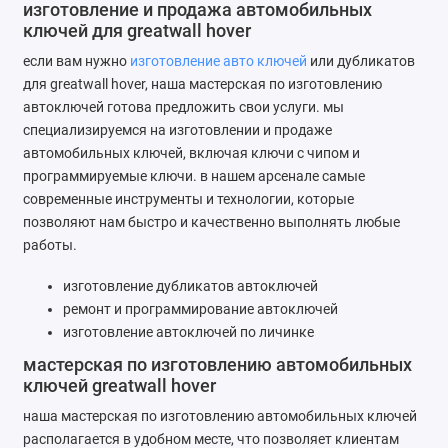
изготовление и продажа автомобильных
Ремонт мобильных телефонов
ключей для greatwall hover
если вам нужно
изготовление авто ключей
или дубликатов
Швейный цех
для greatwall hover, наша мастерская по изготовлению
автоключей готова предложить свои услуги. мы
Гравировка
специализируемся на изготовлении и продаже
автомобильных ключей, включая ключи с чипом и
Макеты для печати на кружках
программируемые ключи. в нашем арсенале самые
современные инструменты и технологии, которые
Показать все
позволяют нам быстро и качественно выполнять любые
работы.
изготовление дубликатов автоключей
ремонт и программирование автоключей
изготовление автоключей по личинке
мастерская по изготовлению автомобильных
ключей greatwall hover
наша мастерская по изготовлению автомобильных ключей
располагается в удобном месте, что позволяет клиентам