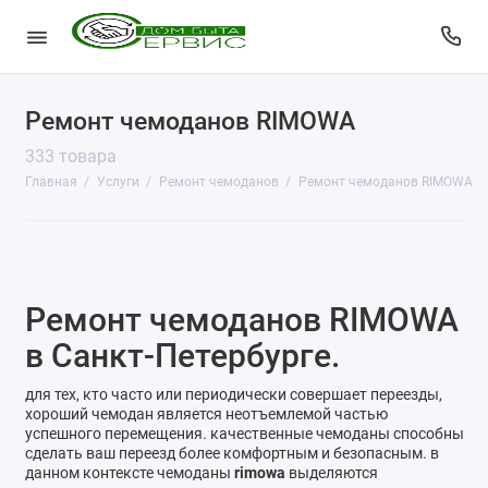
Ремонт чемоданов RIMOWA
КопиЦентр
333 товара
Сувенирная продукция
Главная
Услуги
Ремонт чемоданов
Ремонт чемоданов RIMOWA
Изготовление печатей
Фото услуги
Ремонт чемоданов RIMOWA
Заправка картриджей
в Санкт-Петербурге.
Изготовление ключей
для тех, кто часто или периодически совершает переезды,
Пульты для ворот и шлагбаумов
хороший чемодан является неотъемлемой частью
успешного перемещения. качественные чемоданы способны
сделать ваш переезд более комфортным и безопасным. в
Ремонт чемоданов
данном контексте чемоданы
rimowa
выделяются