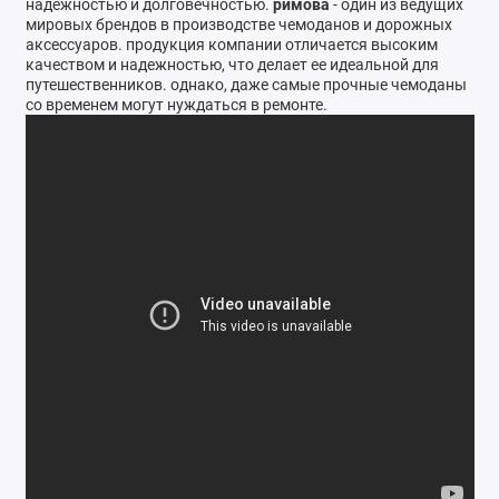
надежностью и долговечностью.
римова
- один из ведущих
Ателье
мировых брендов в производстве чемоданов и дорожных
аксессуаров. продукция компании отличается высоким
качеством и надежностью, что делает ее идеальной для
Ремонт обуви
путешественников. однако, даже самые прочные чемоданы
со временем могут нуждаться в ремонте.
Заточка инструментов
Ремонт сумок
Ремонт зонтов
Ремонт очков
Ремонт часов
Ремонт мелкой бытовой техники
Ремонт брелков автосигнализации
Ремонт компьютеров