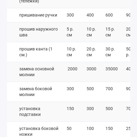
(тележки)
пришивание ручки
300
400
600
900
прошив наружного
5 р.
10 р.
15 р.
20 р.
шва
см
см
см
см
прошив канта (1
10 р.
20 р.
30 р.
50
см.)
см
см
см
р. см
замена основной
2000
3000
35000
4000
молнии
замена боковой
300
500
700
900
молнии
установка
150
300
500
700
подставки
установка боковой
50
100
150
250
ножки