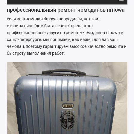
Ремонт мобильных телефонов
профессиональный ремонт чемоданов rimowa
если ваш чемодан rimowa повредился, не стоит
Швейный цех
отчаиваться. "дом быта сервис" предлагает
профессиональные услуги по ремонту чемоданов rimowa в
Гравировка
санкт-петербурге. мы понимаем, как важен для вас ваш
чемодан, поэтому гарантируем высокое качество ремонта и
Макеты для печати на кружках
быстроту выполнения работ.
Показать все