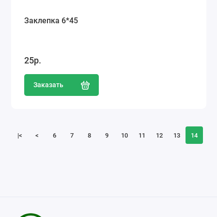
Заклепка 6*45
25р.
Заказать
|<
<
6
7
8
9
10
11
12
13
14