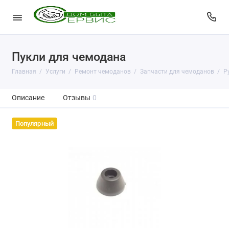
Пукли для чемодана
Главная
Услуги
Ремонт чемоданов
Запчасти для чемоданов
Р
Описание
Отзывы
0
Популярный