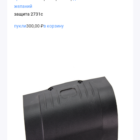
желаний
защита 2731с
пукли
300,00 ₽
в корзину