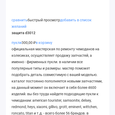
сравнить
быстрый просмотр
добавить в список
желаний
защита d3012
пукли
300,00 ₽
в корзину
официальная мастерская по ремонту чемоданов на
колесиках, осуществляет продажу запчастей, а
именно - фирменных пукли. в наличии все
популярные типы и размеры. мастер поможет
подобрать деталь совместимую с вашей моделью.
каталог постоянно пополняется новыми запчастями,
на данный момент он включает в себя более 4600
изделий. вы без труда найдете подходящие пукли к
чемоданам: american tourister, samsonite, delsey,
redmond, heys, xiaomi, gillivo, grott, eminent, wittchen,
roncato, titan и т.д. - всего более 56 брендов. в