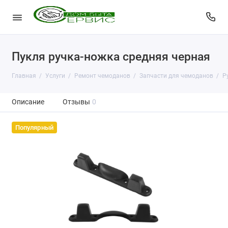
Пукля ручка-ножка средняя черная
Главная
Услуги
Ремонт чемоданов
Запчасти для чемоданов
Р
Описание
Отзывы
0
Популярный