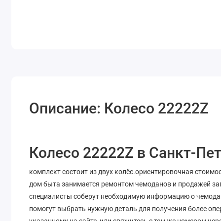
Описание: Колесо 22222Z
Колесо 22222Z в Санкт-Пет
комплект состоит из двух колёс.ориентировочная стоимос
дом быта занимается ремонтом чемоданов и продажей запа
специалисты соберут необходимую информацию о чемодане
помогут выбрать нужную деталь для получения более опе
указанному на сайте, или свяжитесь с тем же номером че