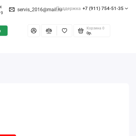
х
Поддержка
+7 (911) 754-51-35
servis_2016@mail.ru
19
Корзина
0
и
0р.