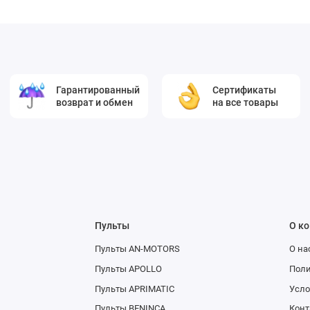
Гарантированный
Сертификаты
возврат и обмен
на все товары
Пульты
О к
Пульты AN-MOTORS
О на
Пульты APOLLO
Поли
Пульты APRIMATIC
Усло
Пульты BENINCA
Конт