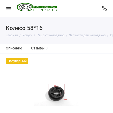
Колесо 58*16
Главная
Услуги
Ремонт чемоданов
Запчасти для чемоданов
Р
Описание
Отзывы
0
Популярный