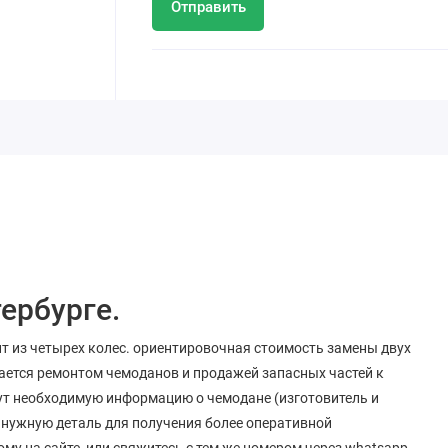
Отправить
ербурге.
ит из четырех колес. ориентировочная стоимость замены двух
мается ремонтом чемоданов и продажей запасных частей к
рут необходимую информацию о чемодане (изготовитель и
ь нужную деталь для получения более оперативной
му на сайте, или свяжитесь с тем же номером через whatsapp