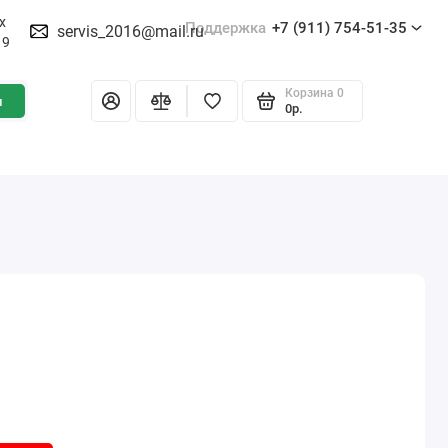
х
Поддержка
+7 (911) 754-51-35
servis_2016@mail.ru
19
Корзина
0
и
0р.