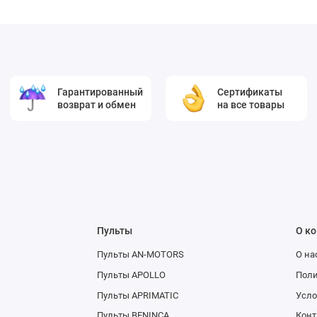
Гарантированный
Сертификаты
возврат и обмен
на все товары
Пульты
О к
Пульты AN-MOTORS
О на
Пульты APOLLO
Поли
Пульты APRIMATIC
Усло
Пульты BENINCA
Конт