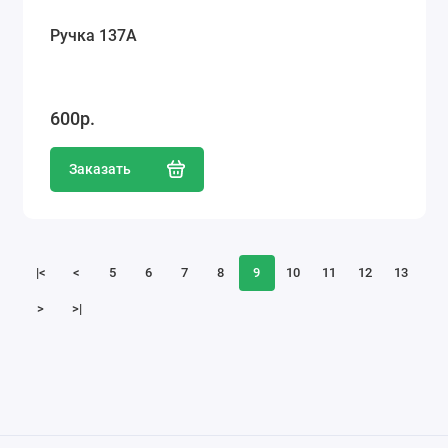
Ручка 137А
600р.
Заказать
|<
<
5
6
7
8
9
10
11
12
13
>
>|