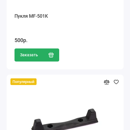
Пукля MF-501K
500р.
Заказать
Популярный